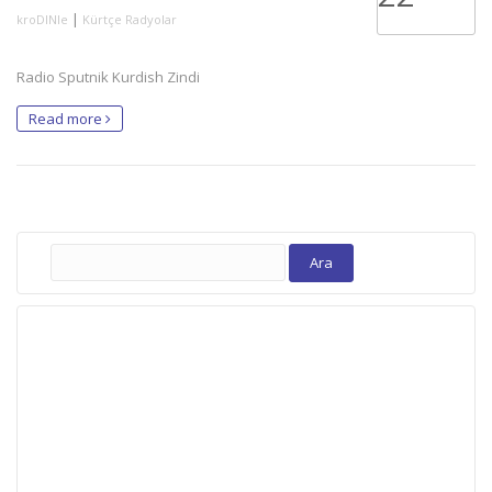
|
kroDINle
Kürtçe Radyolar
Radio Sputnik Kurdish Zindi
Read more
Arama: