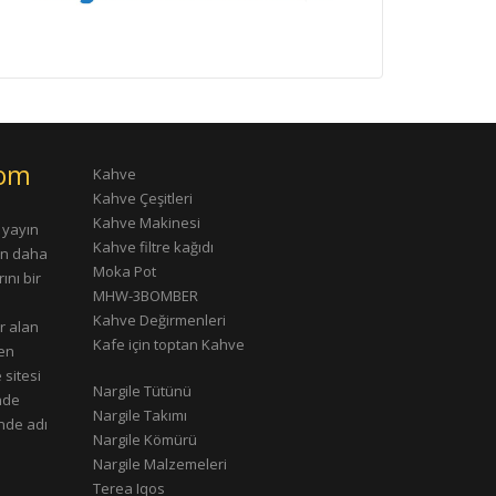
com
Kahve
Kahve Çeşitleri
Kahve Makinesi
 yayın
Kahve filtre kağıdı
rın daha
Moka Pot
ını bir
MHW-3BOMBER
Kahve Değirmenleri
r alan
Kafe için toptan Kahve
çen
 sitesi
Nargile Tütünü
nde
Nargile Takımı
nde adı
Nargile Kömürü
Nargile Malzemeleri
Terea Iqos