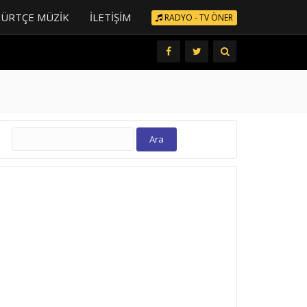
KÜRTÇE MÜZIK
İLETIŞIM
RADYO - TV ÖNER
Arama: