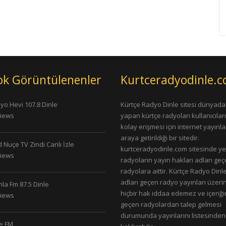
ok Görüntülenenler
Kurtceradyodinle.
yo Hevi 107.8 Dinle
Kürtçe Radyo Dinle sitesi dünyada
Views
yapan kürtçe radyoları kullanıcıla
kolay erişmesi için internet yayınlar
araya getirildiği bir sitedir.
 Nuçe TV Zindi Canlı İzle
kurtceradyodinle.com sitesinde ye
Views
radyoların yayın hakları adları ge
radyolara aittir. Kürtçe Radyo Dinle
adları geçen radyo yayınları üzeri
la Fm 87.5 Dinle
hiçbir hak iddaa edemez ve içeriği
Views
geçen radyolardan talep gelmesi
durumunda yayınlarını listesinden
le FM