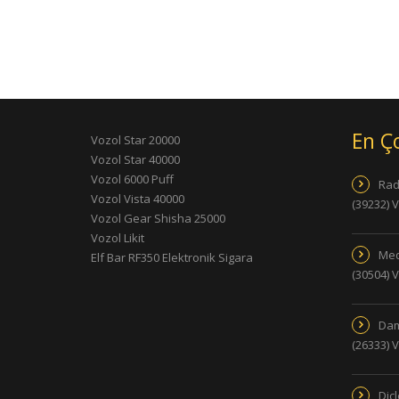
En Ç
Vozol Star 20000
Vozol Star 40000
Vozol 6000 Puff
Rad
Vozol Vista 40000
(39232) 
Vozol Gear Shisha 25000
Vozol Likit
Med
Elf Bar RF350 Elektronik Sigara
(30504) 
Dam
(26333) 
Dic