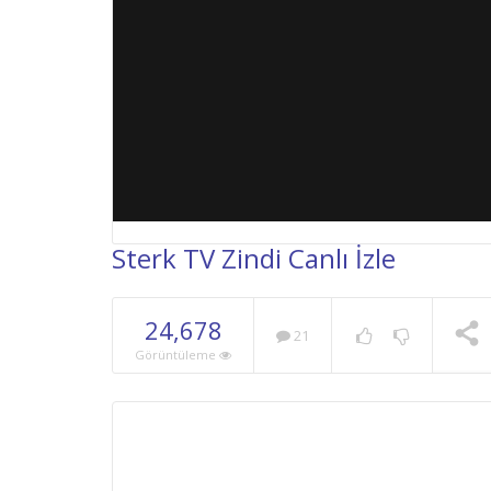
Sterk TV Zindi Canlı İzle
24,678
21
NOW PLAYING
Görüntüleme