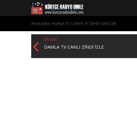
Anasayfa
\
Kürtçe TV
\
Sterk TV Zindi Canlı İzle
Önceki
DAMLA TV CANLI ZINDI İZLE