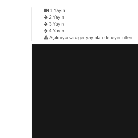
1.Yayın
2.Yayın
3.Yayin
4.Yayın
Açılmıyorsa diğer yayınları deneyin lütfen !