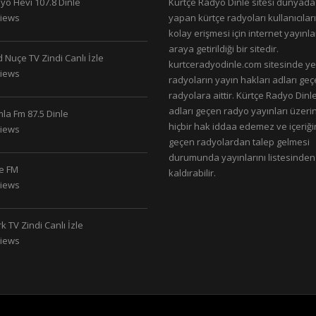
yo Hevi 107.8 Dinle
Kürtçe Radyo Dinle sitesi dünyada
Views
yapan kürtçe radyoları kullanıcıla
kolay erişmesi için internet yayınlar
araya getirildiği bir sitedir.
 Nuçe TV Zindi Canlı İzle
kurtceradyodinle.com sitesinde ye
Views
radyoların yayın hakları adları ge
radyolara aittir. Kürtçe Radyo Dinle
adları geçen radyo yayınları üzeri
la Fm 87.5 Dinle
hiçbir hak iddaa edemez ve içeriği
Views
geçen radyolardan talep gelmesi
durumunda yayınlarını listesinden
le FM
kaldırabilir.
Views
k TV Zindi Canlı İzle
Views