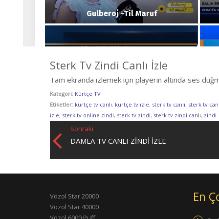
Sterk Tv Zindi Canlı İzle
Tam ekranda izlemek için playerin altında ses düğme
Kategori:
Kürtçe TV
Etiketler:
kürtçe tv canlı
,
kürtçe tv izle
,
sterk tv canlı
,
sterk tv canl
izle
,
sterk tv online zindi
,
sterk tv zindi
,
sterk tv zindi canlı
,
zindi
Sonraki
DAMLA TV CANLI ZINDI İZLE
En Ç
Vozol Star 20000
Vozol Star 40000
Vozol 6000 Puff