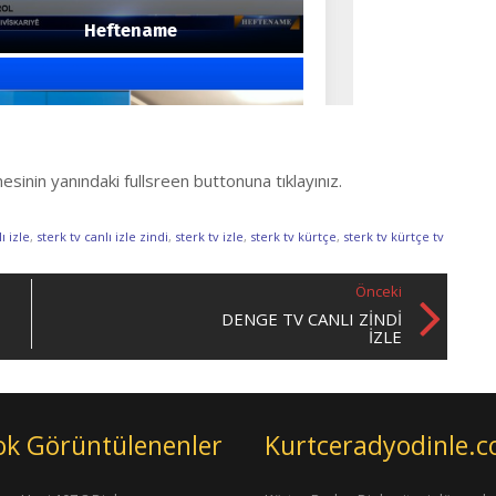
sinin yanındaki fullsreen buttonuna tıklayınız.
ı izle
,
sterk tv canlı izle zindi
,
sterk tv izle
,
sterk tv kürtçe
,
sterk tv kürtçe tv
Önceki
DENGE TV CANLI ZINDI
IZLE
ok Görüntülenenler
Kurtceradyodinle.