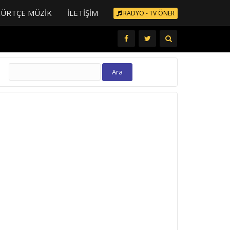
KÜRTÇE MÜZIK
İLETIŞIM
RADYO - TV ÖNER
Arama: