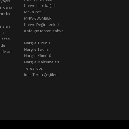
 yayın
Kahve filtre kağıdı
rın daha
Moka Pot
ını bir
MHW-3BOMBER
Kahve Değirmenleri
r alan
Kafe için toptan Kahve
çen
 sitesi
Nargile Tütünü
nde
Nargile Takımı
nde adı
Nargile Kömürü
Nargile Malzemeleri
Terea Iqos
Iqos Terea Çeşitleri