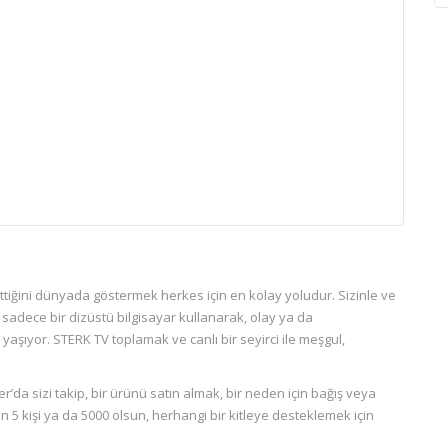
ttiğini dünyada göstermek herkes için en kolay yoludur. Sizinle ve
 sadece bir dizüstü bilgisayar kullanarak, olay ya da
yaşıyor. STERK TV toplamak ve canlı bir seyirci ile meşgul,
r’da sizi takip, bir ürünü satın almak, bir neden için bağış veya
n 5 kişi ya da 5000 olsun, herhangi bir kitleye desteklemek için