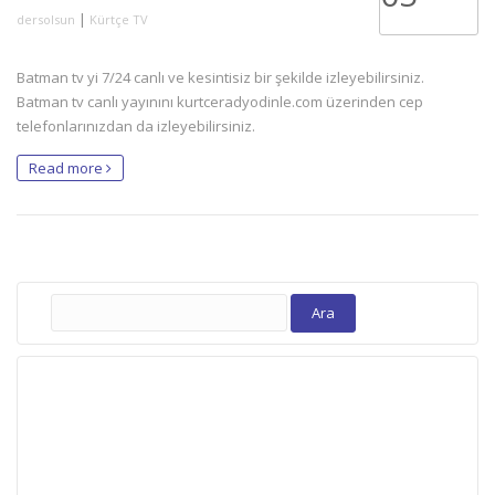
|
dersolsun
Kürtçe TV
Batman tv yi 7/24 canlı ve kesintisiz bir şekilde izleyebilirsiniz.
Batman tv canlı yayınını kurtceradyodinle.com üzerinden cep
telefonlarınızdan da izleyebilirsiniz.
Read more
Arama: