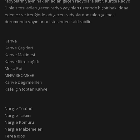
radyoların yayın hakları adları geçen radyolara aittir. Kürtçe Radyo
Dinle sitesi adları geçen radyo yayınları üzerinde hiçbir hak iddaa
edemez ve içeriğinde adı geçen radyolardan talep gelmesi
durumunda yayınlarını listesinden kaldırabilir.
Kahve
Kahve Çeşitleri
Kahve Makinesi
Kahve filtre kağıdı
Moka Pot
MHW-3BOMBER
Kahve Değirmenleri
Kafe için toptan Kahve
Nargile Tütünü
Nargile Takımı
Nargile Kömürü
Nargile Malzemeleri
Terea Iqos