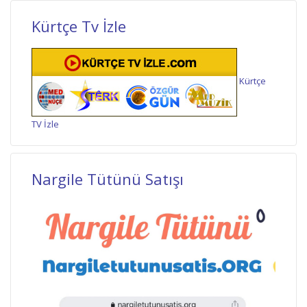
Kürtçe Tv İzle
Kürtçe
TV İzle
Nargile Tütünü Satışı