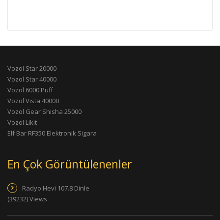
Vozol Star 20000
Vozol Star 40000
Vozol 6000 Puff
Vozol Vista 40000
Vozol Gear Shisha 25000
Vozol Likit
Elf Bar RF350 Elektronik Sigara
En Çok Görüntülenenler
Radyo Hevi 107.8 Dinle
(39232) Views