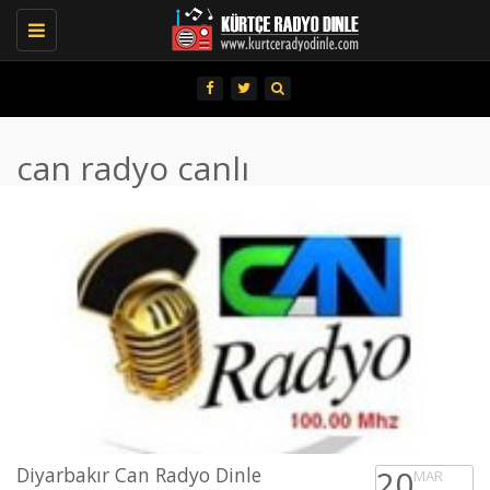
Toggle
navigation
can radyo canlı
Diyarbakır Can Radyo Dinle
20
MAR