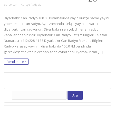
|
dersolsun
Kürtçe Radyolar
Diyarbakır Can Radyo 100.00 Diyarbakırda yayın kürtçe radyo yayını
yapmaktadır can radyo. Aynı zamanda türkçe yayınıda vardır
diyarbakır can radyonun. Diyarbakırın en çok dinlenen radyo
kanallarından biridir. Diyarbakır Can Radyo İletişim Bilgileri Telefon
Numarası : (412) 228 44 38 Diyarbakır Can Radyo Frekans Bilgileri
Radyo karasay yayınını diyarbakırda 100.0 FM bandında
gerçekleştirmektedir. Arabanızdan evinizden Diyarbakır can […]
Read more
Arama: