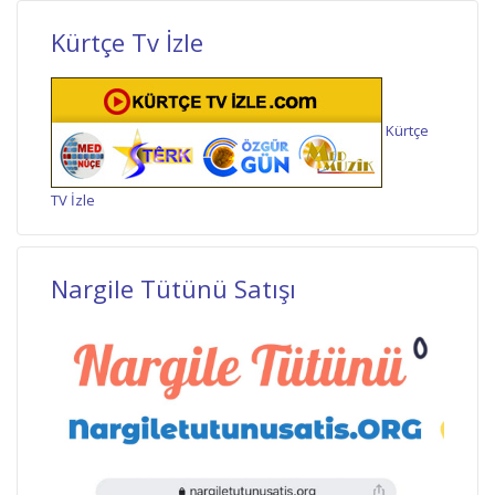
Kürtçe Tv İzle
Kürtçe
TV İzle
Nargile Tütünü Satışı