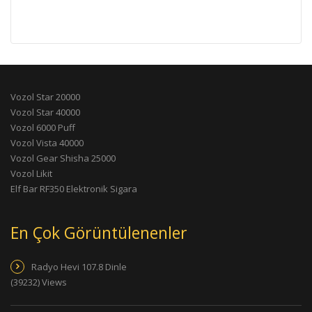
Vozol Star 20000
Vozol Star 40000
Vozol 6000 Puff
Vozol Vista 40000
Vozol Gear Shisha 25000
Vozol Likit
Elf Bar RF350 Elektronik Sigara
En Çok Görüntülenenler
Radyo Hevi 107.8 Dinle
(39232) Views