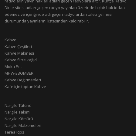
radyoların yayın hakları adları geçen radyolara aittir. Kürtçe Radyo
Dinle sitesi adları geçen radyo yayınları üzerinde hiçbir hak iddaa
edemez ve içeriğinde adı geçen radyolardan talep gelmesi
durumunda yayınlarını listesinden kaldırabilir.
Kahve
Kahve Çeşitleri
Kahve Makinesi
Kahve filtre kağıdı
Moka Pot
MHW-3BOMBER
Kahve Değirmenleri
Kafe için toptan Kahve
Nargile Tütünü
Nargile Takımı
Nargile Kömürü
Nargile Malzemeleri
Terea Iqos