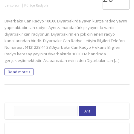
|
dersolsun
Kürtçe Radyolar
Diyarbakır Can Radyo 100.00 Diyarbakırda yayın kürtçe radyo yayını
yapmaktadır can radyo. Aynı zamanda türkçe yayınıda vardır
diyarbakır can radyonun. Diyarbakırın en çok dinlenen radyo
kanallarından biridir. Diyarbakır Can Radyo İletişim Bilgileri Telefon
Numarası : (412) 228 44 38 Diyarbakır Can Radyo Frekans Bilgileri
Radyo karasay yayınını diyarbakırda 100.0 FM bandında
gerçekleştirmektedir. Arabanızdan evinizden Diyarbakır can […]
Read more
Arama: