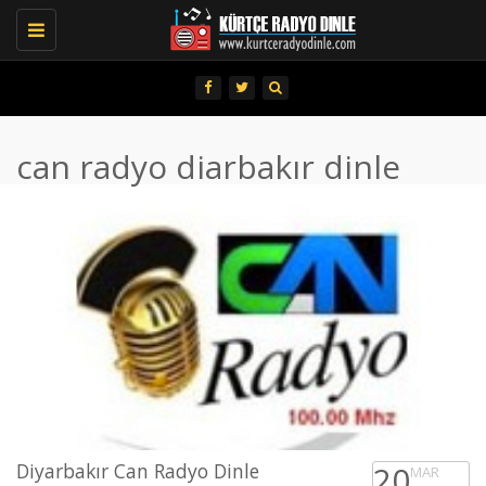
Toggle
navigation
can radyo diarbakır dinle
Diyarbakır Can Radyo Dinle
20
MAR