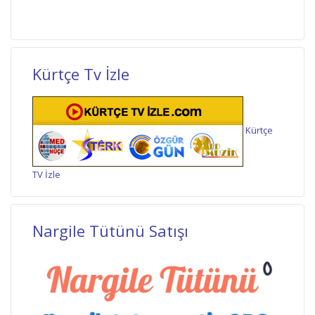
Kürtçe Tv İzle
Kürtçe
TV İzle
Nargile Tütünü Satışı