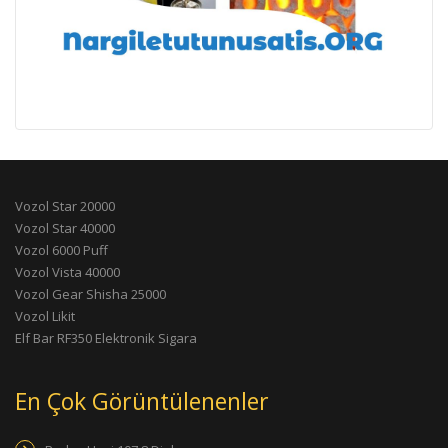
Vozol Star 20000
Vozol Star 40000
Vozol 6000 Puff
Vozol Vista 40000
Vozol Gear Shisha 25000
Vozol Likit
Elf Bar RF350 Elektronik Sigara
En Çok Görüntülenenler