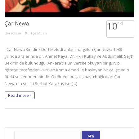
Çar Newa
10
EKI
|
dersolsun
Kürtçe Müzik
Çar Newa Kimdir ? Dört Melodi anlamına gelen Çar Newa 1988
yılında aralarında Dr. Ahmet Kaya, Dr. Fikri Kutlay ve Abdülmelik Şeyh
Bekir’in de bulunduğu, Ankara’da üniversite okuyan bir gurup
öğrenci tarafından kurulan Koma Amed ile başlayan bir çalışmanın
öteki seslerinden biridir. O dönem bu çalışmaya bağlı olan Çar
Newa’nın solisti Serhat Karakaş ise […]
Read more
Arama: