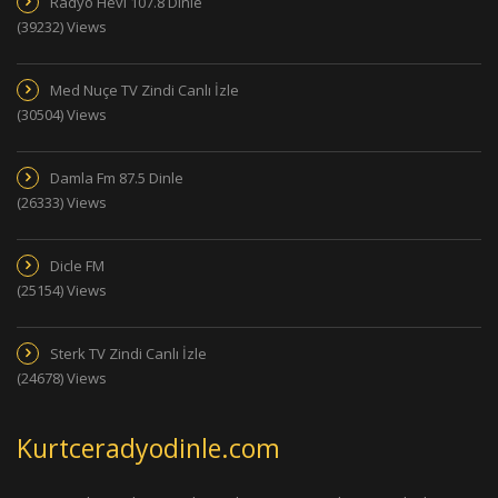
Radyo Hevi 107.8 Dinle
(39232) Views
Med Nuçe TV Zindi Canlı İzle
(30504) Views
Damla Fm 87.5 Dinle
(26333) Views
Dicle FM
(25154) Views
Sterk TV Zindi Canlı İzle
(24678) Views
Kurtceradyodinle.com