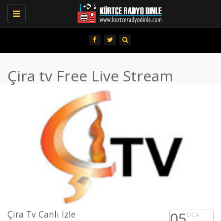
Toggle
navigation
Çira tv Free Live Stream
Çira Tv Canlı İzle
05
OCA