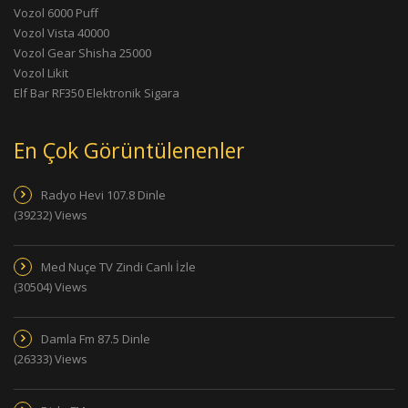
Vozol 6000 Puff
Vozol Vista 40000
Vozol Gear Shisha 25000
Vozol Likit
Elf Bar RF350 Elektronik Sigara
En Çok Görüntülenenler
Radyo Hevi 107.8 Dinle
(39232) Views
Med Nuçe TV Zindi Canlı İzle
(30504) Views
Damla Fm 87.5 Dinle
(26333) Views