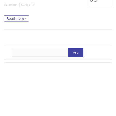
|
dersolsun
Kürtçe TV
Read more
Arama: