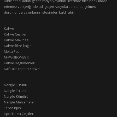
Dinle sitesi adları geçen radyo yayınları üzerinde hiçbir hak iddaa
edemez ve içeriğinde adı geçen radyolardan talep gelmesi
durumunda yayınlarını listesinden kaldırabilir.
Kahve
Kahve Çeşitleri
Kahve Makinesi
Kahve filtre kağıdı
Moka Pot
MHW-3BOMBER
Kahve Değirmenleri
Kafe için toptan Kahve
Nargile Tütünü
Nargile Takımı
Nargile Kömürü
Nargile Malzemeleri
Terea Iqos
Iqos Terea Çeşitleri