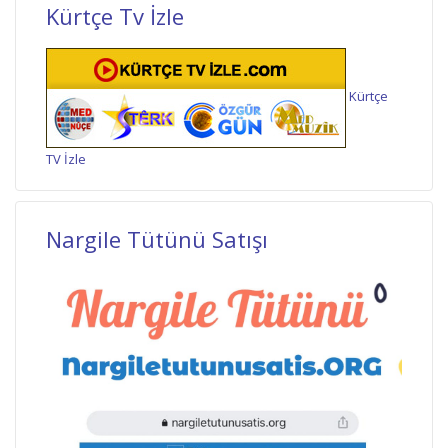
Kürtçe Tv İzle
Kürtçe
TV İzle
Nargile Tütünü Satışı