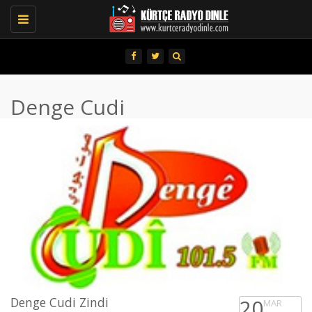
Toggle
navigation
Denge Cudi
Denge Cudi Zindi
20
MAR