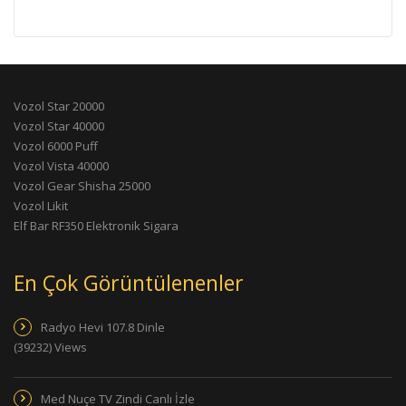
Vozol Star 20000
Vozol Star 40000
Vozol 6000 Puff
Vozol Vista 40000
Vozol Gear Shisha 25000
Vozol Likit
Elf Bar RF350 Elektronik Sigara
En Çok Görüntülenenler
Radyo Hevi 107.8 Dinle
(39232) Views
Med Nuçe TV Zindi Canlı İzle