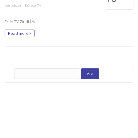
|
dersolsun
Kürtçe TV
Erfin TV Zindi İzle
Read more
Arama: