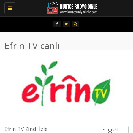
Toggle
navigation
Efrin TV canlı
Efrin TV Zindi İzle
18
EKI