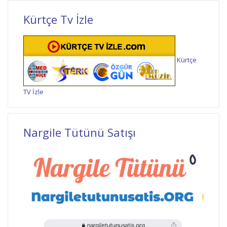
Kürtçe Tv İzle
Kürtçe
TV İzle
Nargile Tütünü Satışı