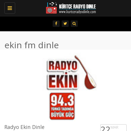
Toggle
navigation
ekin fm dinle
Radyo Ekin Dinle
22
MAR