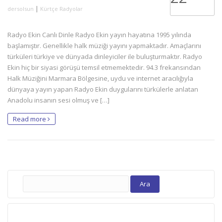
|
dersolsun
Kürtçe Radyolar
Radyo Ekin Canlı Dinle Radyo Ekin yayın hayatına 1995 yılında
başlamıştır. Genellikle halk müziği yayını yapmaktadır. Amaçlarını
türküleri türkiye ve dünyada dinleyiciler ile buluşturmaktır. Radyo
Ekin hiç bir siyasi görüşü temsil etmemektedir. 94.3 frekansından
Halk Müziğini Marmara Bölgesine, uydu ve internet aracılığıyla
dünyaya yayın yapan Radyo Ekin duygularını türkülerle anlatan
Anadolu insanın sesi olmuş ve […]
Read more
Arama: