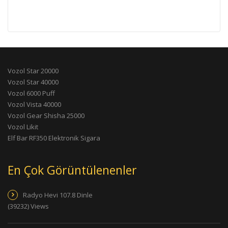
Vozol Star 20000
Vozol Star 40000
Vozol 6000 Puff
Vozol Vista 40000
Vozol Gear Shisha 25000
Vozol Likit
Elf Bar RF350 Elektronik Sigara
En Çok Görüntülenenler
Radyo Hevi 107.8 Dinle
(39232) Views