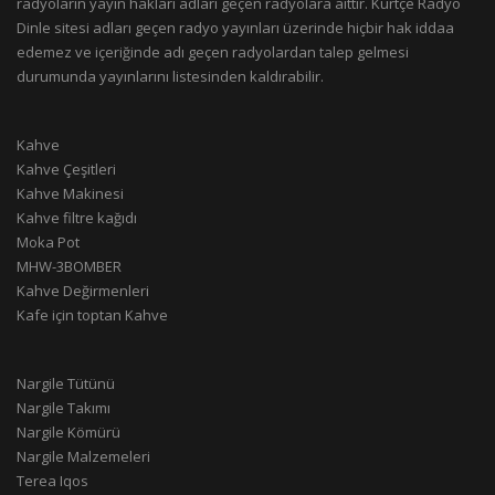
radyoların yayın hakları adları geçen radyolara aittir. Kürtçe Radyo
Dinle sitesi adları geçen radyo yayınları üzerinde hiçbir hak iddaa
edemez ve içeriğinde adı geçen radyolardan talep gelmesi
durumunda yayınlarını listesinden kaldırabilir.
Kahve
Kahve Çeşitleri
Kahve Makinesi
Kahve filtre kağıdı
Moka Pot
MHW-3BOMBER
Kahve Değirmenleri
Kafe için toptan Kahve
Nargile Tütünü
Nargile Takımı
Nargile Kömürü
Nargile Malzemeleri
Terea Iqos