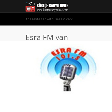
Anasayfa
\
Etiket "Esra FM van"
Esra FM van