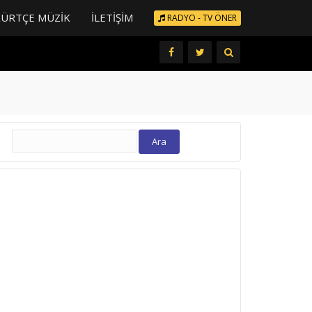
KÜRTÇE MÜZIK
İLETIŞIM
RADYO - TV ÖNER
Arama: