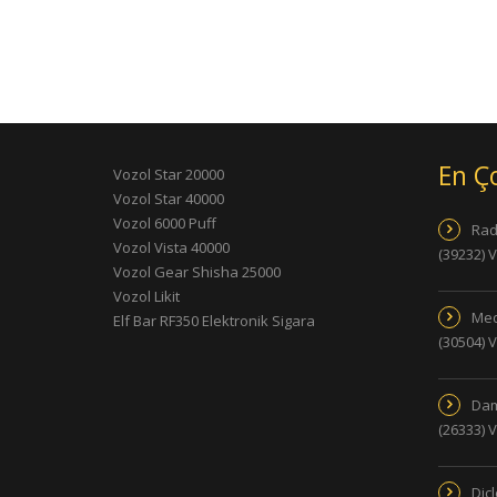
En Ç
Vozol Star 20000
Vozol Star 40000
Vozol 6000 Puff
Rad
Vozol Vista 40000
(39232) 
Vozol Gear Shisha 25000
Vozol Likit
Med
Elf Bar RF350 Elektronik Sigara
(30504) 
Dam
(26333) 
Dic