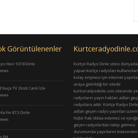
ok Görüntülenenler
Kurtceradyodinle.
yo Hevi 107.8 Dinle
Kürtçe Radyo Dinle sitesi dünyada
Views
yapan kürtçe radyoları kullanıcıla
kolay erişmesi için internet yayınlar
araya getirildiği bir sitedir.
 Nuçe TV Zindi Canlı İzle
kurtceradyodinle.com sitesinde ye
Views
radyoların yayın hakları adları ge
radyolara aittir. Kürtçe Radyo Dinle
adları geçen radyo yayınları üzeri
la Fm 87.5 Dinle
hiçbir hak iddaa edemez ve içeriği
Views
geçen radyolardan talep gelmesi
durumunda yayınlarını listesinden
le FM