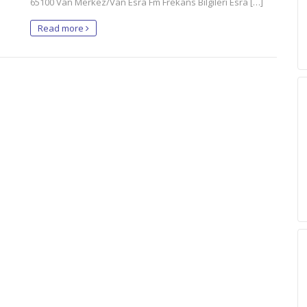
65100 Van Merkez/Van Esra Fm Frekans Bilgileri Esra […]
Read more