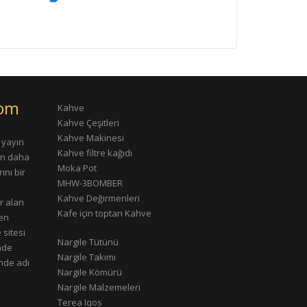
com
Kahve
Kahve Çeşitleri
Kahve Makinesi
 yayın
Kahve filtre kağıdı
rın daha
Moka Pot
ını bir
MHW-3BOMBER
Kahve Değirmenleri
r alan
Kafe için toptan Kahve
çen
 sitesi
Nargile Tütünü
nde
Nargile Takımı
nde adı
Nargile Kömürü
Nargile Malzemeleri
Terea Iqos