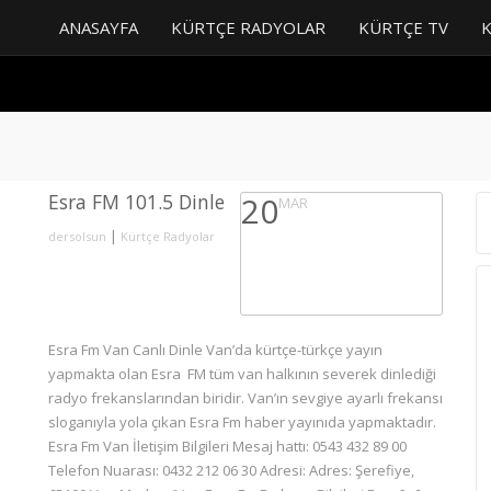
ANASAYFA
KÜRTÇE RADYOLAR
KÜRTÇE TV
Esra FM 101.5 Dinle
20
MAR
|
dersolsun
Kürtçe Radyolar
Esra Fm Van Canlı Dinle Van’da kürtçe-türkçe yayın
yapmakta olan Esra FM tüm van halkının severek dinlediği
radyo frekanslarından biridir. Van’ın sevgiye ayarlı frekansı
sloganıyla yola çıkan Esra Fm haber yayınıda yapmaktadır.
Esra Fm Van İletişim Bilgileri Mesaj hattı: 0543 432 89 00
Telefon Nuarası: 0432 212 06 30 Adresi: Adres: Şerefiye,