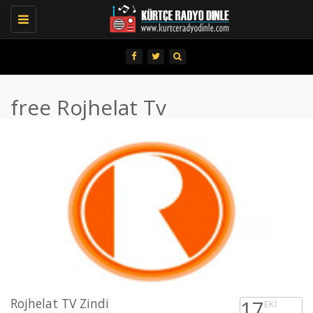
Toggle
navigation
free Rojhelat Tv
Rojhelat TV Zindi
17
EKI