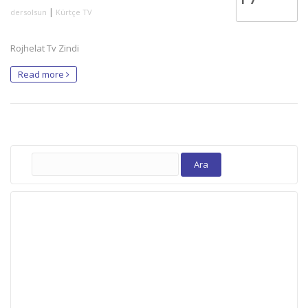
|
dersolsun
Kürtçe TV
Rojhelat Tv Zindi
Read more
Arama: