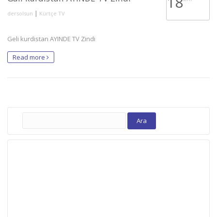
18
|
dersolsun
Kürtçe TV
Geli kurdistan AYINDE TV Zindi
Read more
Arama: