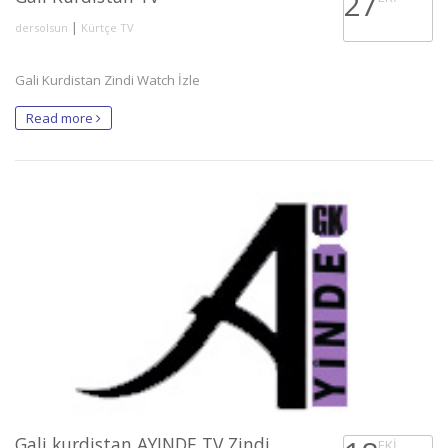
27
|
dersolsun
Kürtçe TV
Gali Kurdistan Zindi Watch İzle
Read more
Gali kurdistan AYINDE TV Zindi
EKI