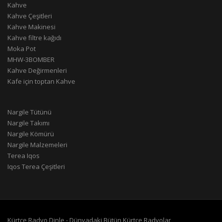
Kahve
Kahve Çeşitleri
Kahve Makinesi
Kahve filtre kağıdı
Moka Pot
MHW-3BOMBER
Kahve Değirmenleri
Kafe için toptan Kahve
Nargile Tütünü
Nargile Takımı
Nargile Kömürü
Nargile Malzemeleri
Terea Iqos
Iqos Terea Çeşitleri
Kürtçe Radyo Dinle - Dünyadaki Bütün Kürtçe Radyolar