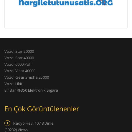
Vozol Star 20000
Vozol Star 40000
Vozol 6000 Puff
Vozol Vista 40000
Vozol Gear Shisha 25000
Vozol Likit
Elf Bar RF350 Elektronik Sigara
En Çok Görüntülenenler
Radyo Hevi 107.8 Dinle
(39232) Views