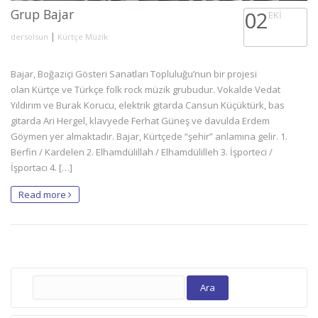
Grup Bajar
02
EKI
|
dersolsun
Kürtçe Müzik
Bajar, Boğaziçi Gösteri Sanatları Topluluğu’nun bir projesi
olan Kürtçe ve Türkçe folk rock müzik grubudur. Vokalde Vedat
Yıldırım ve Burak Korucu, elektrik gitarda Cansun Küçüktürk, bas
gitarda Ari Hergel, klavyede Ferhat Güneş ve davulda Erdem
Göymen yer almaktadır. Bajar, Kürtçede “şehir” anlamına gelir. 1.
Berfin / Kardelen 2. Elhamdülillah / Elhamdülilleh 3. İşporteci /
İşportacı 4. […]
Read more
Arama: