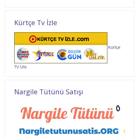
Kürtçe Tv İzle
Kürtçe
TV İzle
Nargile Tütünü Satışı