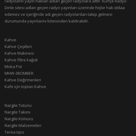
radyoların yayın hakları adları geçen radyolara aittir. Kürtçe Radyo
Dinle sitesi adları geçen radyo yayınları üzerinde hiçbir hak iddaa
edemez ve içeriğinde adı geçen radyolardan talep gelmesi
durumunda yayınlarını listesinden kaldırabilir.
Kahve
Kahve Çeşitleri
Kahve Makinesi
Kahve filtre kağıdı
Moka Pot
MHW-3BOMBER
Kahve Değirmenleri
Kafe için toptan Kahve
Nargile Tütünü
Nargile Takımı
Nargile Kömürü
Nargile Malzemeleri
Terea Iqos