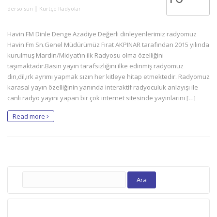
|
dersolsun
Kürtçe Radyolar
Havin FM Dinle Denge Azadiye Değerli dinleyenlerimiz radyomuz
Havin Fm Sn.Genel Müdürümüz Fırat AKPINAR tarafından 2015 yılında
kurulmuş Mardin/Midyat’ın ilk Radyosu olma özelliğini
taşımaktadır.Basın yayın tarafsızlığını ilke edinmiş radyomuz
din,dil,ırk ayrımı yapmak sızın her kitleye hitap etmektedir. Radyomuz
karasal yayın özelliğinin yanında interaktif radyoculuk anlayışı ile
canlı radyo yayını yapan bir çok internet sitesinde yayınlarını […]
Read more
Arama: