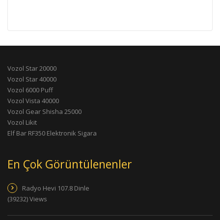
Vozol Star 20000
Vozol Star 40000
Vozol 6000 Puff
Vozol Vista 40000
Vozol Gear Shisha 25000
Vozol Likit
Elf Bar RF350 Elektronik Sigara
En Çok Görüntülenenler
Radyo Hevi 107.8 Dinle
(39232) Views