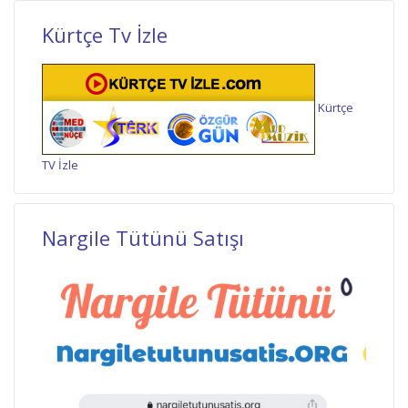
Kürtçe Tv İzle
Kürtçe
TV İzle
Nargile Tütünü Satışı