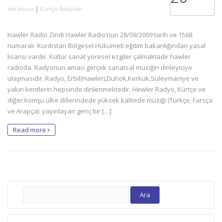
|
dersolsun
Kürtçe Radyolar
Hawler Radio Zindi Hawler Radio‘nun 28/09/2009 tarih ve 1568
numaralı Kürdistan Bölgesel Hükümeti eğitim bakanlığından yasal
lisansı vardır. Kültür sanat yöresel ezgiler çalmaktadır hawler
radioda. Radyonun amacı gerçek sanatsal müziğin dinleyiciye
ulaşmasıdır. Radyo, Erbil(Hawler),Duhok,Kerkük,Süleymaniye ve
yakın kentlerin hepsinde dinlenmektedir. Hewler Radyo, Kürtçe ve
diğer komşu ülke dillerindede yüksek kalitede müziği (Türkçe, Farsça
ve Arapça) yayınlayan genç bir […]
Read more
Arama: