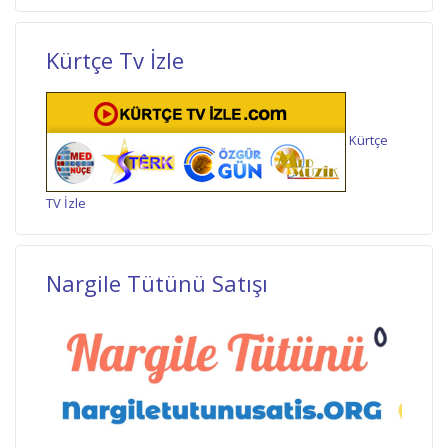
Kürtçe Tv İzle
Kürtçe
TV İzle
Nargile Tütünü Satışı