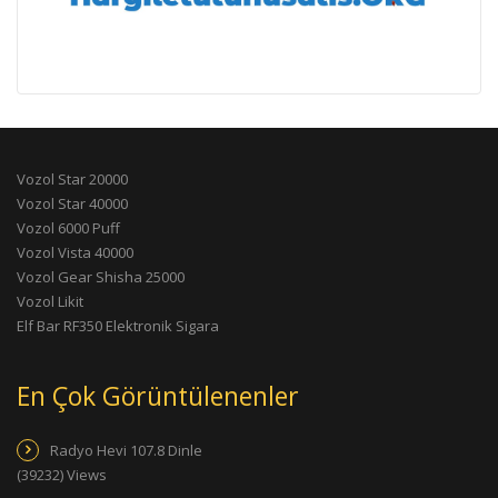
Vozol Star 20000
Vozol Star 40000
Vozol 6000 Puff
Vozol Vista 40000
Vozol Gear Shisha 25000
Vozol Likit
Elf Bar RF350 Elektronik Sigara
En Çok Görüntülenenler
Radyo Hevi 107.8 Dinle
(39232) Views