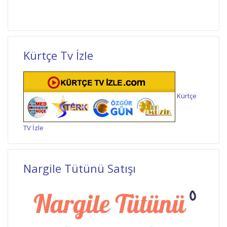
Kürtçe Tv İzle
Kürtçe
TV İzle
Nargile Tütünü Satışı