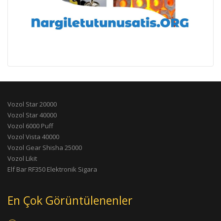
Vozol Star 20000
Vozol Star 40000
Vozol 6000 Puff
Vozol Vista 40000
Vozol Gear Shisha 25000
Vozol Likit
Elf Bar RF350 Elektronik Sigara
En Çok Görüntülenenler