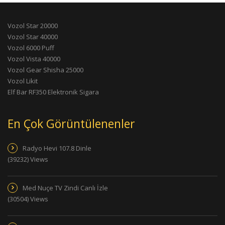
Vozol Star 20000
Vozol Star 40000
Vozol 6000 Puff
Vozol Vista 40000
Vozol Gear Shisha 25000
Vozol Likit
Elf Bar RF350 Elektronik Sigara
En Çok Görüntülenenler
Radyo Hevi 107.8 Dinle
(39232) Views
Med Nuçe TV Zindi Canlı İzle
(30504) Views