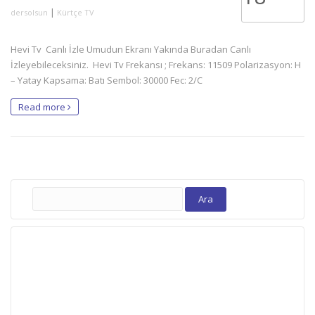
|
dersolsun
Kürtçe TV
Hevi Tv Canlı İzle Umudun Ekranı Yakında Buradan Canlı
İzleyebileceksiniz. Hevi Tv Frekansı ; Frekans: 11509 Polarizasyon: H
– Yatay Kapsama: Batı Sembol: 30000 Fec: 2/C
Read more
Arama: