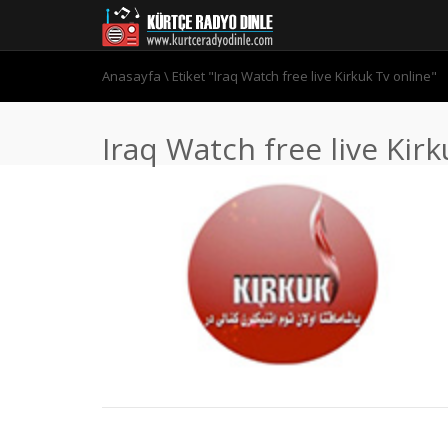
Anasayfa
\
Etiket "Iraq Watch free live Kirkuk Tv online"
Iraq Watch free live Kirk