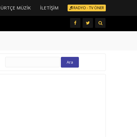
KÜRTÇE MÜZIK
İLETIŞIM
RADYO - TV ÖNER
Arama: