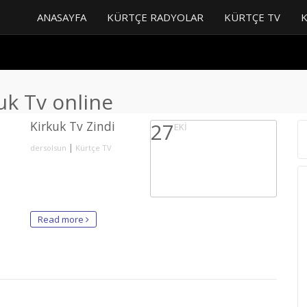
ANASAYFA
KÜRTÇE RADYOLAR
KÜRTÇE TV
uk Tv online
Kirkuk Tv Zindi
27
EKI
|
dersolsun
Kürtçe TV
Read more