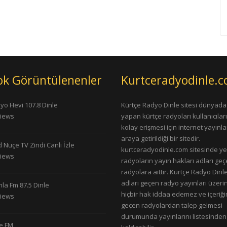
ok Görüntülenenler
Kurtceradyodinle.
yo Hevi 107.8 Dinle
Kürtçe Radyo Dinle sitesi dünyada
Views
yapan kürtçe radyoları kullanıcıla
kolay erişmesi için internet yayınlar
araya getirildiği bir sitedir.
 Nuçe TV Zindi Canlı İzle
kurtceradyodinle.com sitesinde ye
Views
radyoların yayın hakları adları ge
radyolara aittir. Kürtçe Radyo Dinle
adları geçen radyo yayınları üzeri
la Fm 87.5 Dinle
hiçbir hak iddaa edemez ve içeriği
Views
geçen radyolardan talep gelmesi
durumunda yayınlarını listesinden
le FM