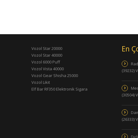
En Ç
Vozol Star 20000
Vozol Star 40000
Vozol 6000 Puff
Rad
Vozol Vista 40000
(39232) 
Vozol Gear Shisha 25000
Vozol Likit
Med
Elf Bar RF350 Elektronik Sigara
(30504) 
Dam
(26333) 
Dic