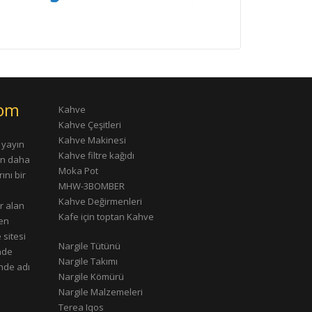
com
Kahve
Kahve Çeşitleri
Kahve Makinesi
 yayın
Kahve filtre kağıdı
rın daha
Moka Pot
ını bir
MHW-3BOMBER
Kahve Değirmenleri
r alan
Kafe için toptan Kahve
çen
 sitesi
Nargile Tütünü
nde
Nargile Takımı
nde adı
Nargile Kömürü
Nargile Malzemeleri
Terea Iqos