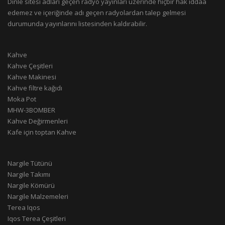
Dinle sitesi adları geçen radyo yayınları üzerinde hiçbir hak iddaa
edemez ve içeriğinde adı geçen radyolardan talep gelmesi
durumunda yayınlarını listesinden kaldırabilir.
Kahve
Kahve Çeşitleri
Kahve Makinesi
Kahve filtre kağıdı
Moka Pot
MHW-3BOMBER
Kahve Değirmenleri
Kafe için toptan Kahve
Nargile Tütünü
Nargile Takımı
Nargile Kömürü
Nargile Malzemeleri
Terea Iqos
Iqos Terea Çeşitleri