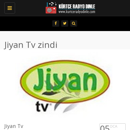
Toggle
navigation
Jiyan Tv zindi
Jiyan Tv
05
OCA