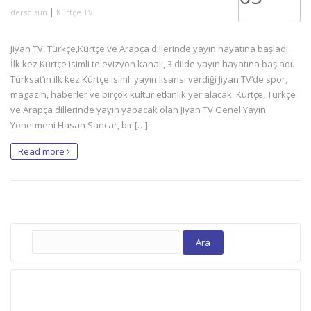
|
dersolsun
Kürtçe TV
Jiyan TV, Türkçe,Kürtçe ve Arapça dillerinde yayın hayatına başladı.
İlk kez Kürtçe isimli televizyon kanalı, 3 dilde yayın hayatına başladı.
Türksat’ın ilk kez Kürtçe isimli yayın lisansı verdiği Jiyan TV’de spor,
magazin, haberler ve birçok kültür etkinlik yer alacak. Kürtçe, Türkçe
ve Arapça dillerinde yayın yapacak olan Jiyan TV Genel Yayın
Yönetmeni Hasan Sancar, bir […]
Read more
Arama: