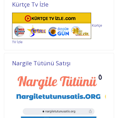
Kürtçe Tv İzle
Kürtçe
TV İzle
Nargile Tütünü Satışı