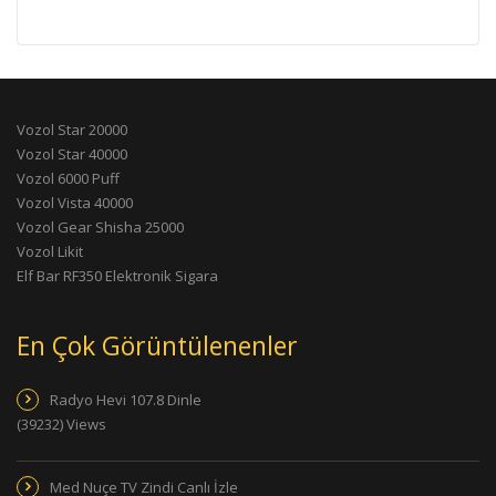
Vozol Star 20000
Vozol Star 40000
Vozol 6000 Puff
Vozol Vista 40000
Vozol Gear Shisha 25000
Vozol Likit
Elf Bar RF350 Elektronik Sigara
En Çok Görüntülenenler
Radyo Hevi 107.8 Dinle
(39232) Views
Med Nuçe TV Zindi Canlı İzle