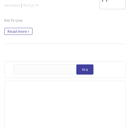
|
dersolsun
Kürtçe TV
Km Tv Live
Read more
Arama: