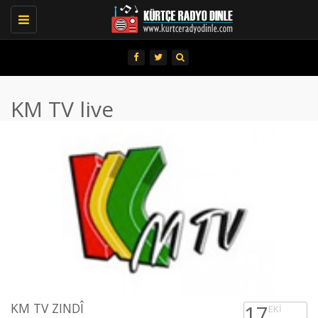
Toggle
navigation
KM TV live
KM TV ZINDÎ
17
EKI