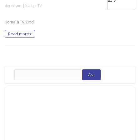
|
dersolsun
Kürtçe TV
Komala Tv Zindi
Read more
Arama: