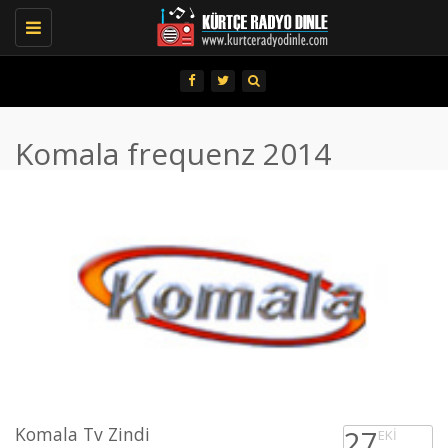
Toggle
navigation
Komala frequenz 2014
Komala Tv Zindi
27
EKI