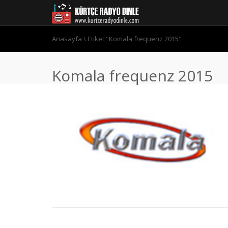
Anasayfa
\
Etiket "Komala frequenz 2015"
Komala frequenz 2015