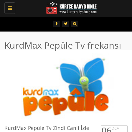
Toggle
navigation
KurdMax Pepûle Tv frekansı
KurdMax Pepûle Tv Zindi Canli İzle
06
OCA