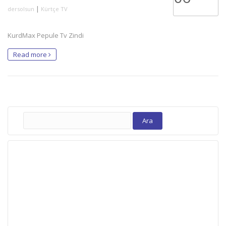
|
dersolsun
Kürtçe TV
KurdMax Pepule Tv Zindi
Read more
Arama: