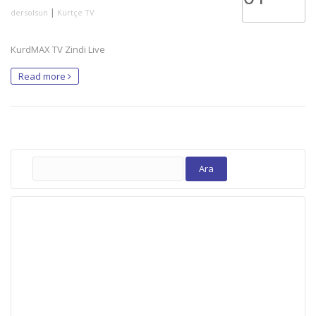
|
dersolsun
Kürtçe TV
KurdMAX TV Zindi Live
Read more
Arama: