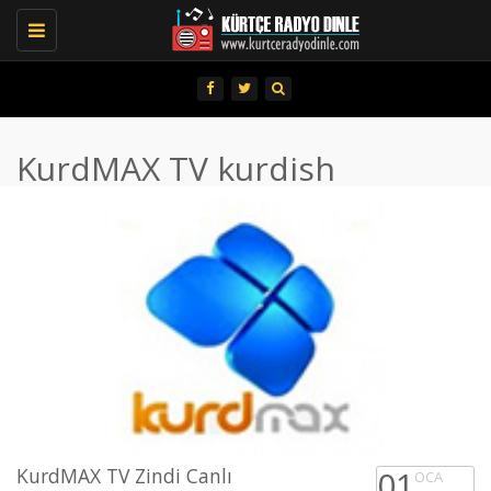
Toggle
navigation
KurdMAX TV kurdish
KurdMAX TV Zindi Canlı
01
OCA