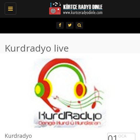
Toggle
navigation
Kurdradyo live
Kurdradyo
01
OCA