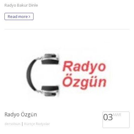
Radyo Bakur Dinle
Read more
Radyo Özgün
03
MAR
|
dersolsun
Kürtçe Radyolar