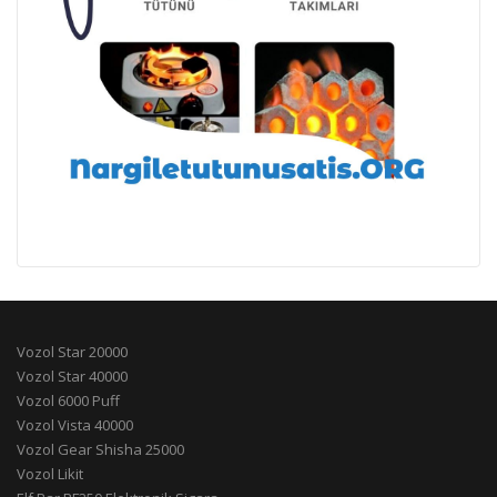
Vozol Star 20000
Vozol Star 40000
Vozol 6000 Puff
Vozol Vista 40000
Vozol Gear Shisha 25000
Vozol Likit