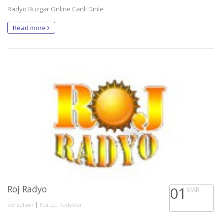
Radyo Rüzgar Online Canlı Dinle
Read more
Roj Radyo
01
MAR
|
dersolsun
Kürtçe Radyolar