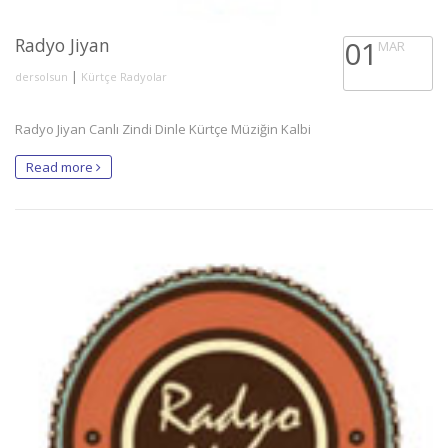
Radyo Jiyan
01
MAR
|
dersolsun
Kürtçe Radyolar
Radyo Jiyan Canlı Zindi Dinle Kürtçe Müziğin Kalbi
Read more