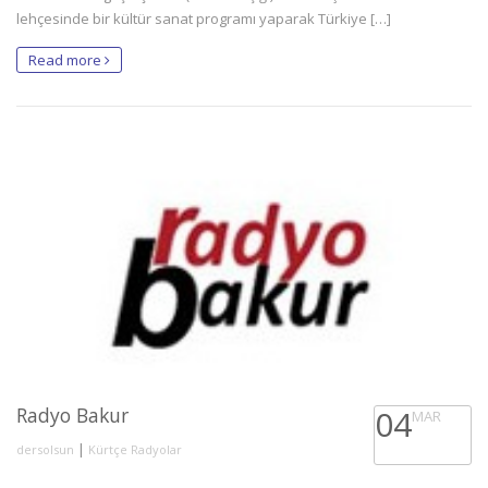
lehçesinde bir kültür sanat programı yaparak Türkiye […]
Read more
Radyo Bakur
04
MAR
|
dersolsun
Kürtçe Radyolar