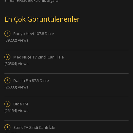
Elf Bar RF350 Elektronik Sigara
En Çok Görüntülenenler
Radyo Hevi 107.8 Dinle
(39232) Views
Med Nuçe TV Zindi Canlı İzle
(30504) Views
Damla Fm 87.5 Dinle
(26333) Views
Dicle FM
(25154) Views
Sterk TV Zindi Canlı İzle