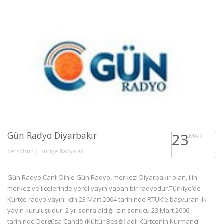
Gün Radyo Diyarbakır
23
MAR
|
dersolsun
Kürtçe Radyolar
Gün Radyo Canlı Dinle Gün Radyo, merkezi Diyarbakır olan, ilin
merkez ve ilçelerinde yerel yayın yapan bir radyodur.Türkiye’de
Kürtçe radyo yayını için 23 Mart 2004 tarihinde RTÜK’e başvuran ilk
yayın kuruluşudur. 2 yıl sonra aldığı izin sonucu 23 Mart 2006
tarihinde Dergûşa Çandê (Kültür Beşiği) adlı Kürtçenin Kurmancî