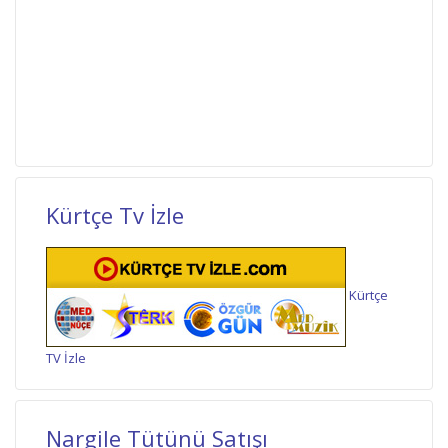
Kürtçe Tv İzle
Kürtçe
TV İzle
Nargile Tütünü Satışı