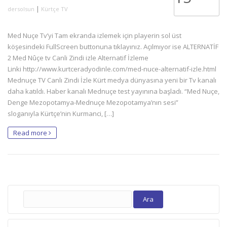
|
dersolsun
Kürtçe TV
Med Nuçe Tv’yi Tam ekranda izlemek için playerin sol üst
köşesindeki FullScreen buttonuna tıklayınız. Açılmıyor ise ALTERNATİF
2 Med Nûçe tv Canli Zindi izle Alternatif İzleme
Linki http://www.kurtceradyodinle.com/med-nuce-alternatif-izle.html
Mednuçe TV Canlı Zindi İzle Kürt medya dünyasına yeni bir Tv kanalı
daha katıldı. Haber kanalı Mednuçe test yayınına başladı. “Med Nuçe,
Denge Mezopotamya-Mednuçe Mezopotamya’nın sesi”
sloganıyla Kürtçe’nin Kurmanci, […]
Read more
Arama: