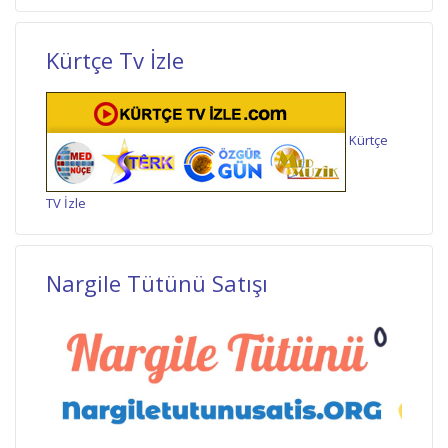
Kürtçe Tv İzle
Kürtçe
TV İzle
Nargile Tütünü Satışı