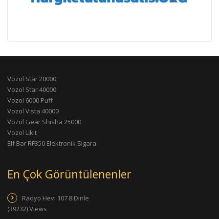
Vozol Star 20000
Vozol Star 40000
Vozol 6000 Puff
Vozol Vista 40000
Vozol Gear Shisha 25000
Vozol Likit
Elf Bar RF350 Elektronik Sigara
En Çok Görüntülenenler
Radyo Hevi 107.8 Dinle
(39232) Views