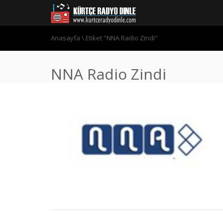
Anasayfa
\
Etiket "NNA Radio Zindi"
NNA Radio Zindi