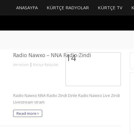
ANASAYFA
KÜRTÇE RADYOLAR
KÜRTÇE TV
Radio Nawxo – NNA Radio Zindi
14
MAR
|
dersolsun
Kürtçe Radyolar
Radio Nawxo NNA Radio Zindi Dinle Radio Nawxo Live Zindi
Livestream stram
Read more