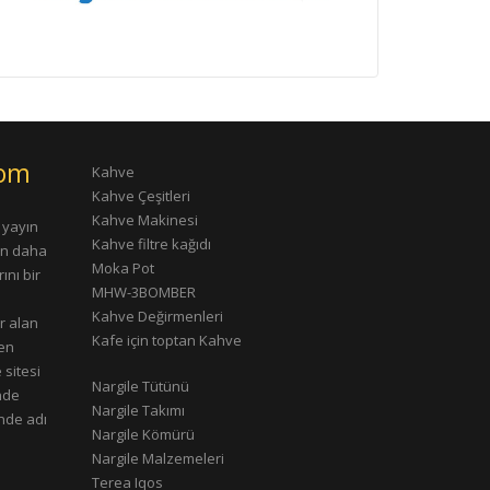
com
Kahve
Kahve Çeşitleri
Kahve Makinesi
 yayın
Kahve filtre kağıdı
rın daha
Moka Pot
ını bir
MHW-3BOMBER
Kahve Değirmenleri
r alan
Kafe için toptan Kahve
çen
 sitesi
Nargile Tütünü
nde
Nargile Takımı
nde adı
Nargile Kömürü
Nargile Malzemeleri
Terea Iqos