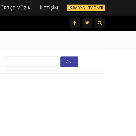
KÜRTÇE MÜZIK
İLETIŞIM
RADYO - TV ÖNER
Arama: