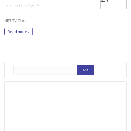
|
dersolsun
Kürtçe TV
NRT TV Zindi
Read more
Arama: