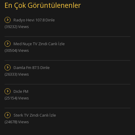
En Çok Görüntülenenler
Radyo Hevi 107.8 Dinle
(39232) Views
Med Nuçe TV Zindi Canlı İzle
(30504) Views
Damla Fm 87.5 Dinle
(26333) Views
Dicle FM
(25154) Views
Sterk TV Zindi Canlı İzle
(24678) Views