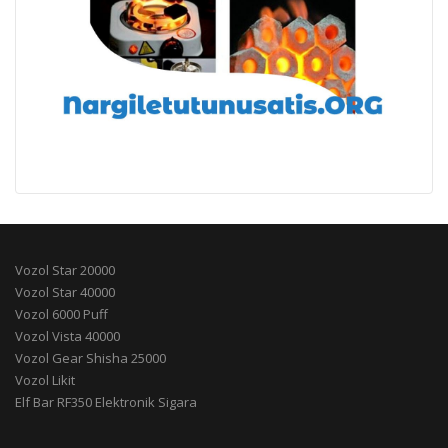
Vozol Star 20000
Vozol Star 40000
Vozol 6000 Puff
Vozol Vista 40000
Vozol Gear Shisha 25000
Vozol Likit
Elf Bar RF350 Elektronik Sigara