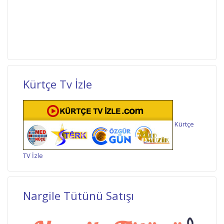
Kürtçe Tv İzle
Kürtçe
TV İzle
Nargile Tütünü Satışı