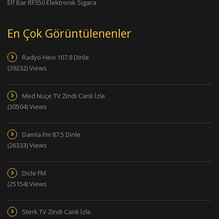
Elf Bar RF350 Elektronik Sigara
En Çok Görüntülenenler
Radyo Hevi 107.8 Dinle
(39232) Views
Med Nuçe TV Zindi Canlı İzle
(30504) Views
Damla Fm 87.5 Dinle
(26333) Views
Dicle FM
(25154) Views
Sterk TV Zindi Canlı İzle