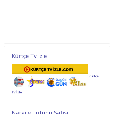
Kürtçe Tv İzle
Kürtçe
TV İzle
Nargile Tütünü Satışı