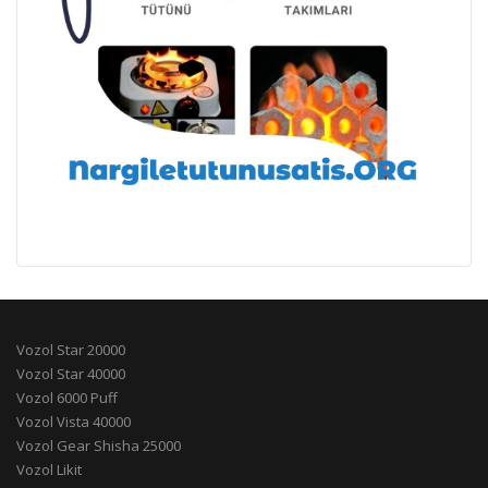
Vozol Star 20000
Vozol Star 40000
Vozol 6000 Puff
Vozol Vista 40000
Vozol Gear Shisha 25000
Vozol Likit