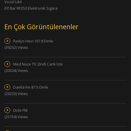
Vozol Likit
Elf Bar RF350 Elektronik Sigara
En Çok Görüntülenenler
Radyo Hevi 107.8 Dinle
(39232) Views
Med Nuçe TV Zindi Canlı İzle
(30504) Views
Damla Fm 87.5 Dinle
(26333) Views
Dicle FM
(25154) Views