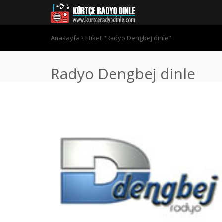
Anasayfa
\
Etiket "Radyo Dengbej dinle"
Radyo Dengbej dinle