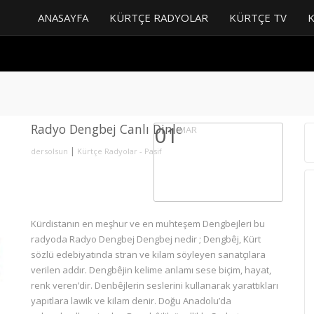
ANASAYFA
KÜRTÇE RADYOLAR
KÜRTÇE TV
Radyo Dengbej Canlı Dinle
01
MAR
|
dersolsun
Kürtçe Radyolar - Pasif
Kürdistanın en meşhur ve en muhteşem Dengbejleri bu
radyoda Radyo Dengbej Dengbej nedir ; Dengbêj, Kürt
sözlü edebiyatında stran ve kilam söyleyen sanatçılara
verilen addır. Dengbêjin kelime anlamı sese biçim, hayat,
renk veren’dir. Denbêjlerin seslerini kullanarak yarattıkları
yapıtlara lawik ve kilam denir. Doğu Anadolu’da