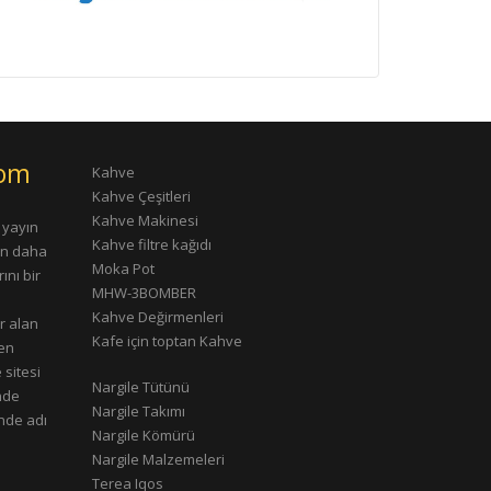
com
Kahve
Kahve Çeşitleri
Kahve Makinesi
 yayın
Kahve filtre kağıdı
rın daha
Moka Pot
ını bir
MHW-3BOMBER
Kahve Değirmenleri
r alan
Kafe için toptan Kahve
çen
 sitesi
Nargile Tütünü
nde
Nargile Takımı
nde adı
Nargile Kömürü
Nargile Malzemeleri
Terea Iqos