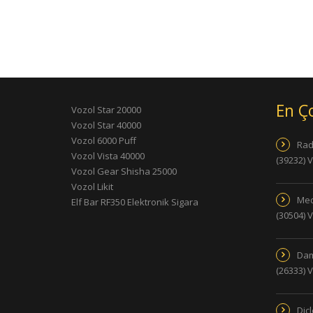
En Ç
Vozol Star 20000
Vozol Star 40000
Vozol 6000 Puff
Rad
Vozol Vista 40000
(39232) 
Vozol Gear Shisha 25000
Vozol Likit
Med
Elf Bar RF350 Elektronik Sigara
(30504) 
Dam
(26333) 
Dic