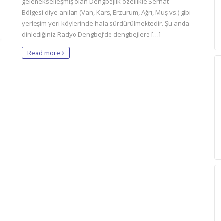
gelenekselleşmiş olan Dengbêjlik özellikle Serhat
Bölgesi diye anılan (Van, Kars, Erzurum, Ağrı, Muş vs.) gibi
yerleşim yeri köylerinde hala sürdürülmektedir. Şu anda
dinlediğiniz Radyo Dengbej’de dengbejlere […]
Read more