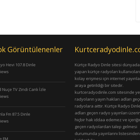
ok Görüntülenenler
Kurtceradyodinle.
yo Hevi 107.8 Dinle
Kürtçe Radyo Dinle sitesi dünyada
Views
yapan kürtçe radyoları kullanıcıla
kolay erişmesi için internet yayınlar
araya getirildiği bir sitedir.
 Nuçe TV Zindi Canlı İzle
kurtceradyodinle.com sitesinde ye
Views
radyoların yayın hakları adları ge
radyolara aittir. Kürtçe Radyo Dinle
adları geçen radyo yayınları üzeri
la Fm 87.5 Dinle
hiçbir hak iddaa edemez ve içeriği
Views
geçen radyolardan talep gelmesi
durumunda yayınlarını listesinden
le FM