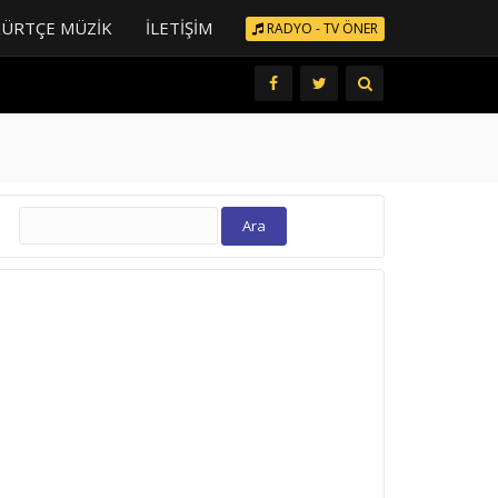
KÜRTÇE MÜZIK
İLETIŞIM
RADYO - TV ÖNER
Arama: