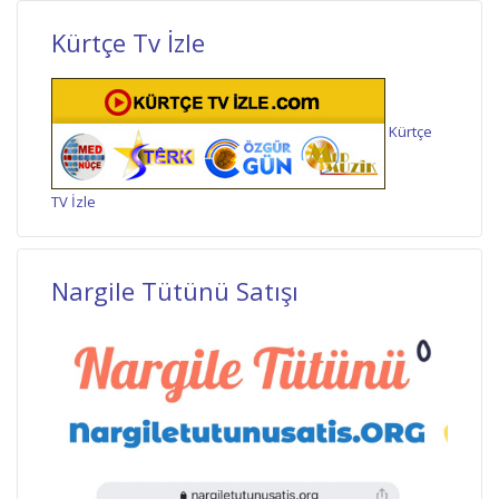
Kürtçe Tv İzle
Kürtçe
TV İzle
Nargile Tütünü Satışı