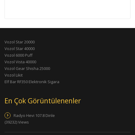
Vozol Star 20000
Vozol Star 40000
Vozol 6000 Puff
Vozol Vista 40000
Vozol Gear Shisha 25000
Vozol Likit
Elf Bar RF350 Elektronik Sigara
En Çok Görüntülenenler
Radyo Hevi 107.8 Dinle
(39232) Views