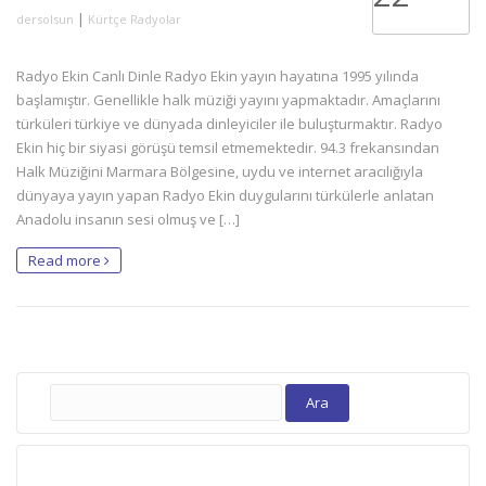
|
dersolsun
Kürtçe Radyolar
Radyo Ekin Canlı Dinle Radyo Ekin yayın hayatına 1995 yılında
başlamıştır. Genellikle halk müziği yayını yapmaktadır. Amaçlarını
türküleri türkiye ve dünyada dinleyiciler ile buluşturmaktır. Radyo
Ekin hiç bir siyasi görüşü temsil etmemektedir. 94.3 frekansından
Halk Müziğini Marmara Bölgesine, uydu ve internet aracılığıyla
dünyaya yayın yapan Radyo Ekin duygularını türkülerle anlatan
Anadolu insanın sesi olmuş ve […]
Read more
Arama: