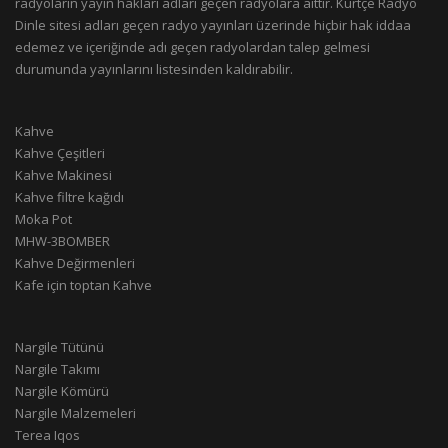
radyoların yayın hakları adları geçen radyolara aittir. Kürtçe Radyo
Dinle sitesi adları geçen radyo yayınları üzerinde hiçbir hak iddaa
edemez ve içeriğinde adı geçen radyolardan talep gelmesi
durumunda yayınlarını listesinden kaldırabilir.
Kahve
Kahve Çeşitleri
Kahve Makinesi
Kahve filtre kağıdı
Moka Pot
MHW-3BOMBER
Kahve Değirmenleri
Kafe için toptan Kahve
Nargile Tütünü
Nargile Takımı
Nargile Kömürü
Nargile Malzemeleri
Terea Iqos