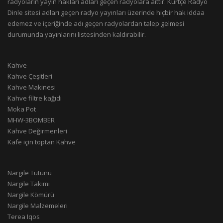
radyoların yayın hakları adları geçen radyolara aittir. Kürtçe Radyo
Dinle sitesi adları geçen radyo yayınları üzerinde hiçbir hak iddaa
edemez ve içeriğinde adı geçen radyolardan talep gelmesi
durumunda yayınlarını listesinden kaldırabilir.
Kahve
Kahve Çeşitleri
Kahve Makinesi
Kahve filtre kağıdı
Moka Pot
MHW-3BOMBER
Kahve Değirmenleri
Kafe için toptan Kahve
Nargile Tütünü
Nargile Takımı
Nargile Kömürü
Nargile Malzemeleri
Terea Iqos