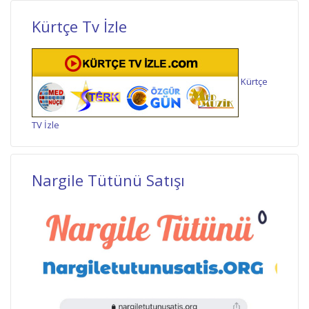
Kürtçe Tv İzle
Kürtçe
TV İzle
Nargile Tütünü Satışı