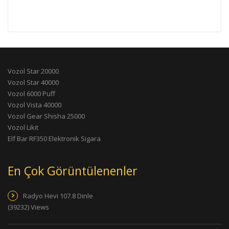
Vozol Star 20000
Vozol Star 40000
Vozol 6000 Puff
Vozol Vista 40000
Vozol Gear Shisha 25000
Vozol Likit
Elf Bar RF350 Elektronik Sigara
En Çok Görüntülenenler
Radyo Hevi 107.8 Dinle
(39232) Views