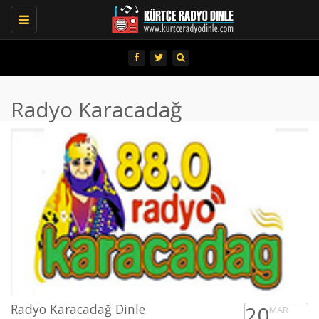
Toggle
navigation
Radyo Karacadağ
Radyo Karacadağ Dinle
20
MAR