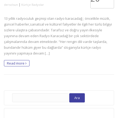
|
dersolsun
Kürtçe Radyolar
13 yıllık radyoculuk geçmişi olan radyo karacadağ ; öncelikle müzik,
güncel haberler,sanatsal ve kültürel faliyetler ile ilgili her türlü bilgiyi
sizlere ulaştıra çabasındadır. Tarafsız ve doğru yayın ilkesiyle
yayınına devam eden Radyo Karacadağ bir çok sektördede
çalışmalarında devam etmektedir. “Her rengin dili vardır taşlarda,
bundandır hüküm giyer bu dağlarda” sloganıyla kürtçe radyo
yayınını yapmaya devam […]
Read more
Arama: