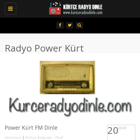
Toggle
navigation
Radyo Power Kürt
Power Kürt FM Dinle
20
MAR
|
dersolsun
Kürtçe Radyolar - Pasif