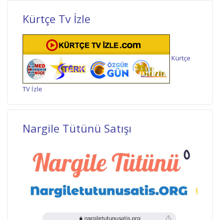
Kürtçe Tv İzle
Kürtçe
TV İzle
Nargile Tütünü Satışı