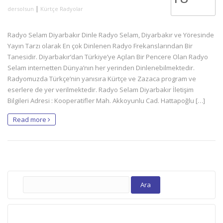
|
dersolsun
Kürtçe Radyolar
Radyo Selam Diyarbakır Dinle Radyo Selam, Diyarbakır ve Yöresinde
Yayın Tarzı olarak En çok Dinlenen Radyo Frekanslarından Bir
Tanesidir. Diyarbakır’dan Türkiye’ye Açılan Bir Pencere Olan Radyo
Selam internetten Dünya’nın her yerinden Dinlenebilmektedir.
Radyomuzda Türkçe’nin yanısıra Kürtçe ve Zazaca program ve
eserlere de yer verilmektedir. Radyo Selam Diyarbakır İletişim
Bilgileri Adresi : Kooperatifler Mah. Akkoyunlu Cad. Hattapoğlu […]
Read more
Arama: