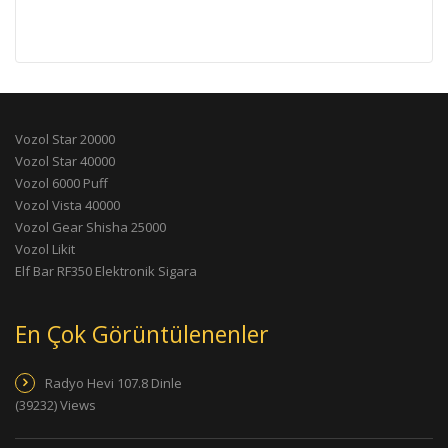
Vozol Star 20000
Vozol Star 40000
Vozol 6000 Puff
Vozol Vista 40000
Vozol Gear Shisha 25000
Vozol Likit
Elf Bar RF350 Elektronik Sigara
En Çok Görüntülenenler
Radyo Hevi 107.8 Dinle
(39232) Views