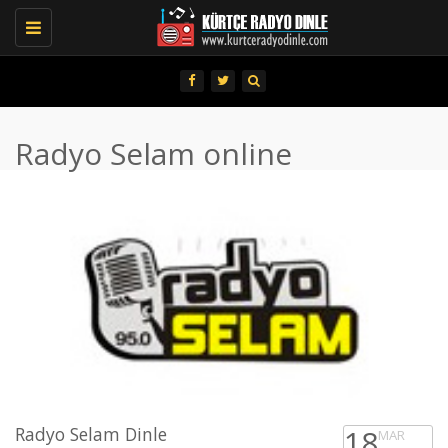
Toggle
navigation
Radyo Selam online
Radyo Selam Dinle
18
MAR