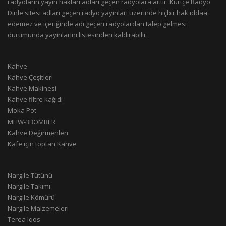
radyoların yayın hakları adları geçen radyolara aittir. Kürtçe Radyo
Dinle sitesi adları geçen radyo yayınları üzerinde hiçbir hak iddaa
edemez ve içeriğinde adı geçen radyolardan talep gelmesi
durumunda yayınlarını listesinden kaldırabilir.
Kahve
Kahve Çeşitleri
Kahve Makinesi
Kahve filtre kağıdı
Moka Pot
MHW-3BOMBER
Kahve Değirmenleri
Kafe için toptan Kahve
Nargile Tütünü
Nargile Takımı
Nargile Kömürü
Nargile Malzemeleri
Terea Iqos