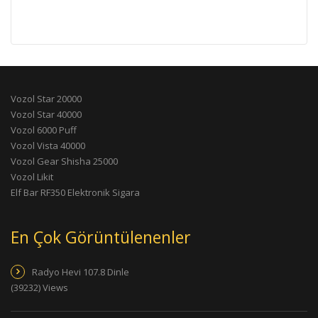
Vozol Star 20000
Vozol Star 40000
Vozol 6000 Puff
Vozol Vista 40000
Vozol Gear Shisha 25000
Vozol Likit
Elf Bar RF350 Elektronik Sigara
En Çok Görüntülenenler
Radyo Hevi 107.8 Dinle
(39232) Views