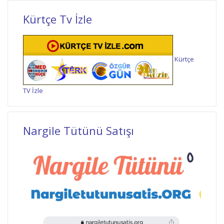
Kürtçe Tv İzle
Kürtçe
TV İzle
Nargile Tütünü Satışı