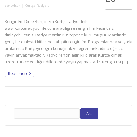
|
dersolsun
Kürtçe Radyolar
Rengin Fm Dinle Rengin Fm Kürtçe radyo dinle.
www.kurtceradyodinle.com aracılığı ile rengin fm’i kesintisiz
dinleyebilirsiniz. Radyo Mardin Kızıltepede kurulmuştur. Mardinde
geniş bir dinleyici kitlesine sahiptir rengin fm. Programlarında ve şarkı
aralarında Kürtçeyi doğru konuşmak ve öğrenmek adına öğretici
yayınlar yapmaktadır. Radyo rengin ağırlıklı olarak Kürtçe olmak
üzere Türkçe ve diğer dillerdede yayın yapmaktadır. Rengin FM […]
Read more
Arama: