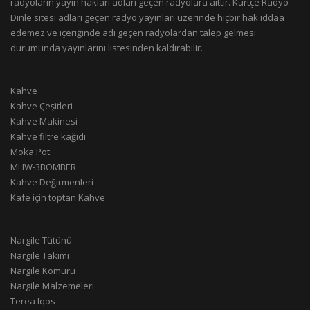
radyoların yayın hakları adları geçen radyolara aittir. Kürtçe Radyo
Dinle sitesi adları geçen radyo yayınları üzerinde hiçbir hak iddaa
edemez ve içeriğinde adı geçen radyolardan talep gelmesi
durumunda yayınlarını listesinden kaldırabilir.
Kahve
Kahve Çeşitleri
Kahve Makinesi
Kahve filtre kağıdı
Moka Pot
MHW-3BOMBER
Kahve Değirmenleri
Kafe için toptan Kahve
Nargile Tütünü
Nargile Takımı
Nargile Kömürü
Nargile Malzemeleri
Terea Iqos