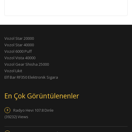
Vozol Star 20000
Vozol Star 40000
Vozol 6000 Puff
Vozol Vista 40000
Vozol Gear Shisha 25000
Vozol Likit
Elf Bar RF350 Elektronik Sigara
En Çok Görüntülenenler
Radyo Hevi 107.8 Dinle
(39232) Views