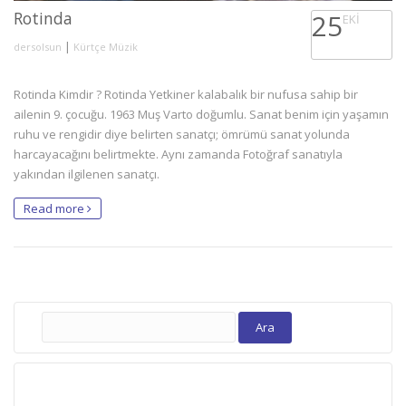
Rotinda
25
EKI
|
dersolsun
Kürtçe Müzik
Rotinda Kimdir ? Rotinda Yetkiner kalabalık bir nufusa sahip bir
ailenin 9. çocuğu. 1963 Muş Varto doğumlu. Sanat benim için yaşamın
ruhu ve rengidir diye belirten sanatçı; ömrümü sanat yolunda
harcayacağını belirtmekte. Aynı zamanda Fotoğraf sanatıyla
yakından ilgilenen sanatçı.
Read more
Arama: