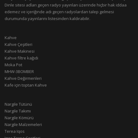
Dinle sitesi adları geçen radyo yayınları üzerinde hiçbir hak iddaa
edemez ve içeriğinde adı geçen radyolardan talep gelmesi
durumunda yayınlarını listesinden kaldırabilir.
Kahve
Kahve Çeşitleri
Kahve Makinesi
Kahve filtre kağıdı
Moka Pot
MHW-3BOMBER
Kahve Değirmenleri
Kafe için toptan Kahve
Nargile Tütünü
Nargile Takımı
Nargile Kömürü
Nargile Malzemeleri
Terea Iqos
Iqos Terea Çeşitleri