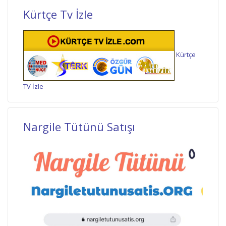
Kürtçe Tv İzle
Kürtçe
TV İzle
Nargile Tütünü Satışı