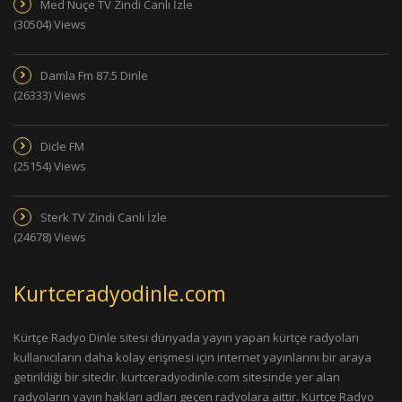
Med Nuçe TV Zindi Canlı İzle
(30504) Views
Damla Fm 87.5 Dinle
(26333) Views
Dicle FM
(25154) Views
Sterk TV Zindi Canlı İzle
(24678) Views
Kurtceradyodinle.com
Kürtçe Radyo Dinle sitesi dünyada yayın yapan kürtçe radyoları
kullanıcıların daha kolay erişmesi için internet yayınlarını bir araya
getirildiği bir sitedir. kurtceradyodinle.com sitesinde yer alan
radyoların yayın hakları adları geçen radyolara aittir. Kürtçe Radyo