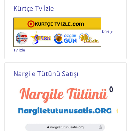
Kürtçe Tv İzle
Kürtçe
TV İzle
Nargile Tütünü Satışı