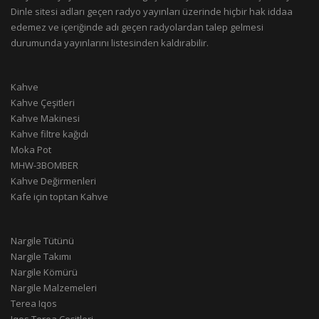
Dinle sitesi adları geçen radyo yayınları üzerinde hiçbir hak iddaa
edemez ve içeriğinde adı geçen radyolardan talep gelmesi
durumunda yayınlarını listesinden kaldırabilir.
Kahve
Kahve Çeşitleri
Kahve Makinesi
Kahve filtre kağıdı
Moka Pot
MHW-3BOMBER
Kahve Değirmenleri
Kafe için toptan Kahve
Nargile Tütünü
Nargile Takımı
Nargile Kömürü
Nargile Malzemeleri
Terea Iqos
Iqos Terea Çeşitleri