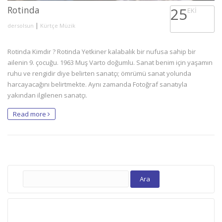
Rotinda
25
EKI
|
dersolsun
Kürtçe Müzik
Rotinda Kimdir ? Rotinda Yetkiner kalabalık bir nufusa sahip bir
ailenin 9. çocuğu. 1963 Muş Varto doğumlu. Sanat benim için yaşamın
ruhu ve rengidir diye belirten sanatçı; ömrümü sanat yolunda
harcayacağını belirtmekte. Aynı zamanda Fotoğraf sanatıyla
yakından ilgilenen sanatçı.
Read more
Arama: