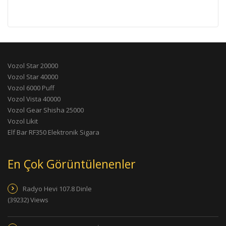
Vozol Star 20000
Vozol Star 40000
Vozol 6000 Puff
Vozol Vista 40000
Vozol Gear Shisha 25000
Vozol Likit
Elf Bar RF350 Elektronik Sigara
En Çok Görüntülenenler
Radyo Hevi 107.8 Dinle
(39232) Views