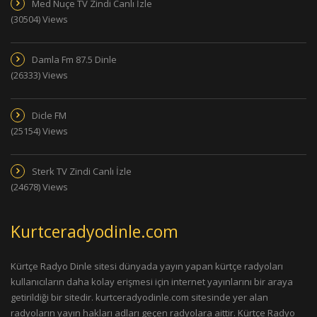
Med Nuçe TV Zindi Canlı İzle
(30504) Views
Damla Fm 87.5 Dinle
(26333) Views
Dicle FM
(25154) Views
Sterk TV Zindi Canlı İzle
(24678) Views
Kurtceradyodinle.com
Kürtçe Radyo Dinle sitesi dünyada yayın yapan kürtçe radyoları
kullanıcıların daha kolay erişmesi için internet yayınlarını bir araya
getirildiği bir sitedir. kurtceradyodinle.com sitesinde yer alan
radyoların yayın hakları adları geçen radyolara aittir. Kürtçe Radyo