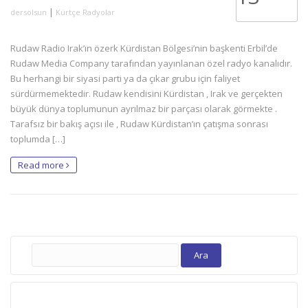
|
dersolsun
Kürtçe Radyolar
Rudaw Radio Irak’ın özerk Kürdistan Bölgesi’nin başkenti Erbil’de
Rudaw Media Company tarafından yayınlanan özel radyo kanalıdır.
Bu herhangi bir siyasi parti ya da çıkar grubu için faliyet
sürdürmemektedir. Rudaw kendisini Kürdistan , Irak ve gerçekten
büyük dünya toplumunun ayrılmaz bir parçası olarak görmekte .
Tarafsız bir bakış açısı ile , Rudaw Kürdistan’ın çatışma sonrası
toplumda […]
Read more
Arama: