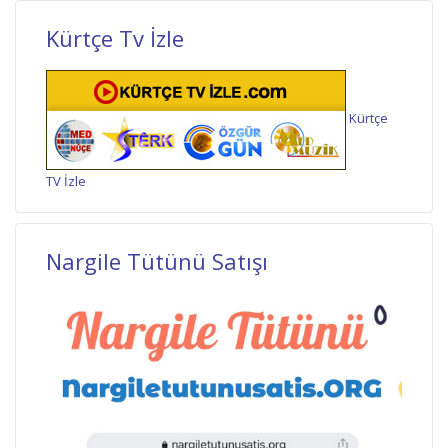
Kürtçe Tv İzle
Kürtçe
TV İzle
Nargile Tütünü Satışı