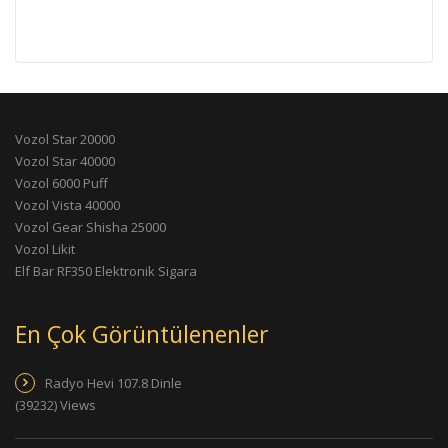
Vozol Star 20000
Vozol Star 40000
Vozol 6000 Puff
Vozol Vista 40000
Vozol Gear Shisha 25000
Vozol Likit
Elf Bar RF350 Elektronik Sigara
En Çok Görüntülenenler
Radyo Hevi 107.8 Dinle
(39232) Views