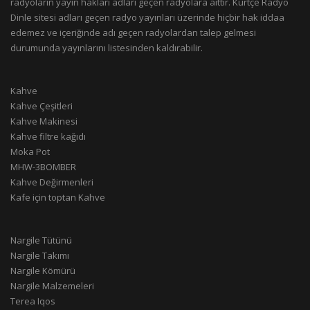
radyoların yayın hakları adları geçen radyolara aittir. Kürtçe Radyo
Dinle sitesi adları geçen radyo yayınları üzerinde hiçbir hak iddaa
edemez ve içeriğinde adı geçen radyolardan talep gelmesi
durumunda yayınlarını listesinden kaldırabilir.
Kahve
Kahve Çeşitleri
Kahve Makinesi
Kahve filtre kağıdı
Moka Pot
MHW-3BOMBER
Kahve Değirmenleri
Kafe için toptan Kahve
Nargile Tütünü
Nargile Takımı
Nargile Kömürü
Nargile Malzemeleri
Terea Iqos