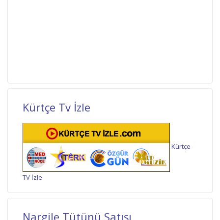
Kürtçe Tv İzle
Kürtçe
TV İzle
Nargile Tütünü Satışı