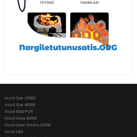
Vozol Star 20000
Vozol Star 40000
Vozol 6000 Puff
Vozol Vista 40000
Vozol Gear Shisha 25000
Vozol Likit