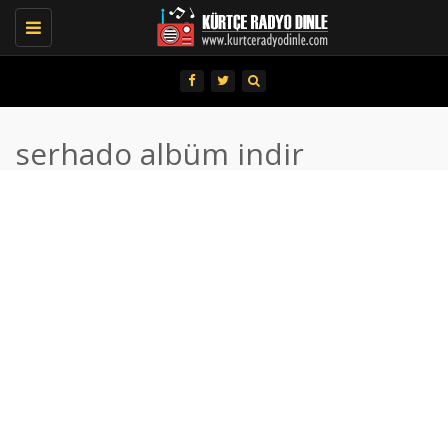
Toggle
navigation
serhado albüm indir