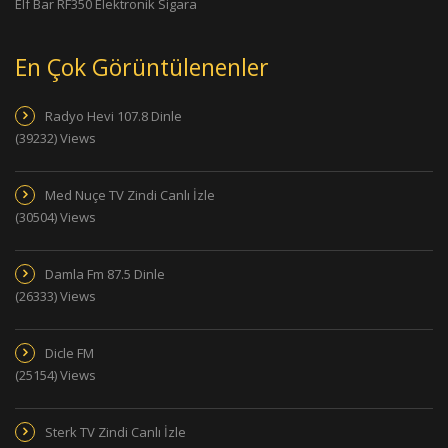
Elf Bar RF350 Elektronik Sigara
En Çok Görüntülenenler
Radyo Hevi 107.8 Dinle
(39232) Views
Med Nuçe TV Zindi Canlı İzle
(30504) Views
Damla Fm 87.5 Dinle
(26333) Views
Dicle FM
(25154) Views
Sterk TV Zindi Canlı İzle