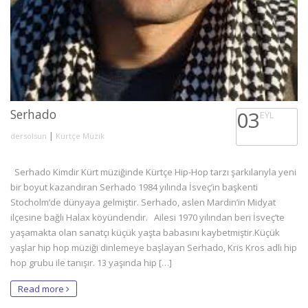
Serhado
03
EYL
|
dersolsun
Kürtçe Müzik
Serhado Kimdir Kürt müziğinde Kürtçe Hip-Hop tarzı şarkılarıyla yeni
bir boyut kazandıran Serhado 1984 yılında İsveç’in başkenti
Stocholm’de dünyaya gelmiştir. Serhado, aslen Mardin’in Midyat
ilçesine bağlı Halax köyündendir. Ailesi 1970 yılından beri İsveç’te
yaşamakta olan sanatçı küçük yaşta babasını kaybetmiştir.Küçük
yaşlar hip hop müziği dinlemeye başlayan Serhado, Kris Kros adlı hip
hop grubu ile tanışır. 13 yaşında hip […]
Read more