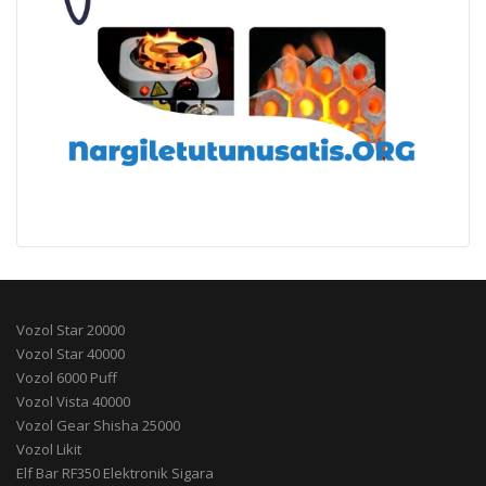
Vozol Star 20000
Vozol Star 40000
Vozol 6000 Puff
Vozol Vista 40000
Vozol Gear Shisha 25000
Vozol Likit
Elf Bar RF350 Elektronik Sigara