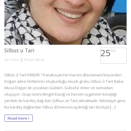
Silbus u Tari
25
EKI
|
dersolsun
Kürtçe Müzik
Sılbûs û Tarî KİMDİR ? Karakoçan’nın Karsini (Bazlaman) köyünden
Doğan ailesi fertlerinin oluşturduğu müzik grubu Silbus û Tari! Baba
Musa Doğan ile çocukları Gülden, Gülsefa’ Anter ve semadan
oluşuyor. Grup ismini Bingöl-Elazığ ve Dersim üçgeninin kesiştiği
yerdeki iki kardeş dağ dan (Silbus ve Tari) almaktadir. Mitolojiye göre
bu kardeş dağlardan Silbus (Ermenice) aydınlığı tari (Kürtçe) […]
Read more