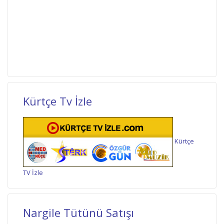
Kürtçe Tv İzle
Kürtçe
TV İzle
Nargile Tütünü Satışı