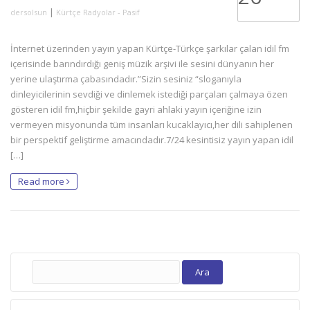
|
dersolsun
Kürtçe Radyolar - Pasif
İnternet üzerinden yayın yapan Kürtçe-Türkçe şarkılar çalan idil fm
içerisinde barındırdığı geniş müzik arşivi ile sesini dünyanın her
yerine ulaştırma çabasındadır.”Sizin sesiniz “sloganıyla
dinleyicilerinin sevdiği ve dinlemek istediği parçaları çalmaya özen
gösteren idil fm,hiçbir şekilde gayri ahlaki yayın içeriğine izin
vermeyen misyonunda tüm insanları kucaklayıcı,her dili sahiplenen
bir perspektif geliştirme amacındadır.7/24 kesintisiz yayın yapan idil
[…]
Read more
Arama: