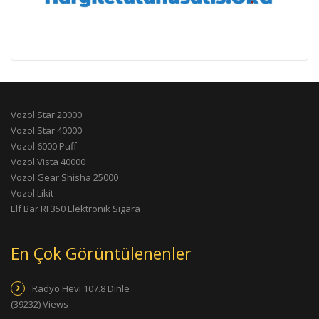
Vozol Star 20000
Vozol Star 40000
Vozol 6000 Puff
Vozol Vista 40000
Vozol Gear Shisha 25000
Vozol Likit
Elf Bar RF350 Elektronik Sigara
En Çok Görüntülenenler
Radyo Hevi 107.8 Dinle
(39232) Views