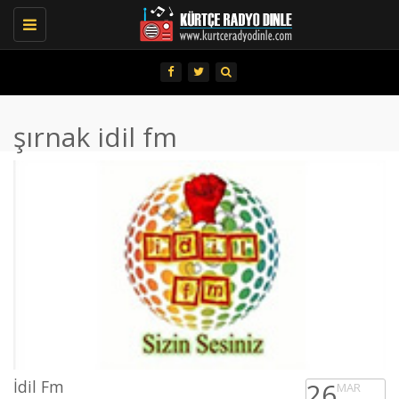
Toggle
navigation
şırnak idil fm
İdil Fm
26
MAR