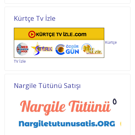
Kürtçe Tv İzle
Kürtçe
TV İzle
Nargile Tütünü Satışı