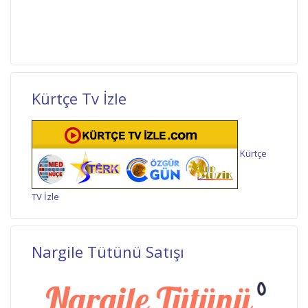
Kürtçe Tv İzle
Kürtçe
TV İzle
Nargile Tütünü Satışı