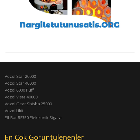
Vozol Star 20000
Vozol Star 40000
Vozol 6000 Puff
Vozol Vista 40000
Vozol Gear Shisha 25000
Vozol Likit
Elf Bar RF350 Elektronik Sigara
En Çok Görüntülenenler