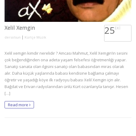
Xelil Xemgin
25
EKI
|
dersolsun
Kürtçe Müzik
Xelil xemgin kimdir nerelidir ? Amcası Mahmut, Xelil Xemgin’in sesini
çok beğendiğinden ona adeta yaşam felsefesi öğretmenliği yapar.
Sanatçı sanata olan ilgisini sanatçı olan babasından miras olarak
alır. Daha küçük yaşlarında babası kendisine bağlama çalmayı
öğretir ve yaşadığı köye ilk radyoyu babası Xelil Xemgin için alır.
Bağdat ve Erivan radyolarından ünlü Kürt ozanlarıyla tanışır. Hesen
[…]
Read more