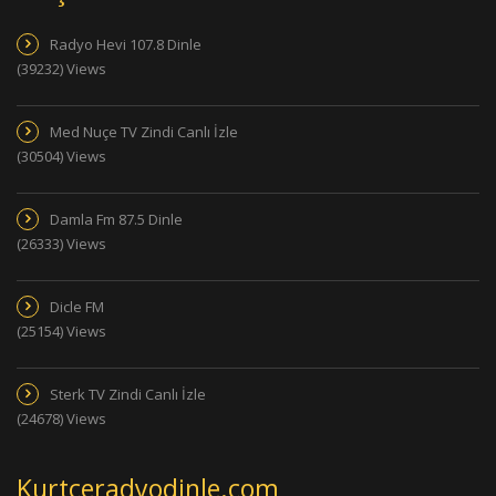
Radyo Hevi 107.8 Dinle
(39232) Views
Med Nuçe TV Zindi Canlı İzle
(30504) Views
Damla Fm 87.5 Dinle
(26333) Views
Dicle FM
(25154) Views
Sterk TV Zindi Canlı İzle
(24678) Views
Kurtceradyodinle.com