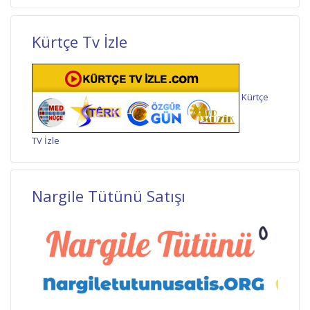
Kürtçe Tv İzle
Kürtçe
TV İzle
Nargile Tütünü Satışı