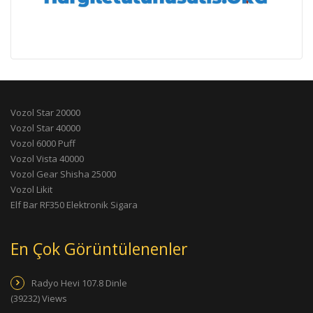
Vozol Star 20000
Vozol Star 40000
Vozol 6000 Puff
Vozol Vista 40000
Vozol Gear Shisha 25000
Vozol Likit
Elf Bar RF350 Elektronik Sigara
En Çok Görüntülenenler
Radyo Hevi 107.8 Dinle
(39232) Views