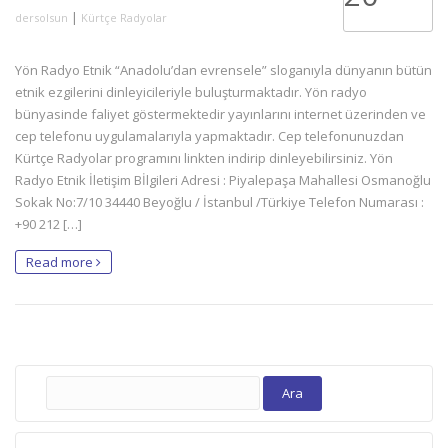
|
dersolsun
Kürtçe Radyolar
Yön Radyo Etnik “Anadolu’dan evrensele” sloganıyla dünyanın bütün
etnik ezgilerini dinleyicileriyle buluşturmaktadır. Yön radyo
bünyasinde faliyet göstermektedir yayınlarını internet üzerinden ve
cep telefonu uygulamalarıyla yapmaktadır. Cep telefonunuzdan
Kürtçe Radyolar programını linkten indirip dinleyebilirsiniz. Yön
Radyo Etnik İletişim Bİlgileri Adresi : Piyalepaşa Mahallesi Osmanoğlu
Sokak No:7/10 34440 Beyoğlu / İstanbul /Türkiye Telefon Numarası :
+90 212 […]
Read more
Arama: