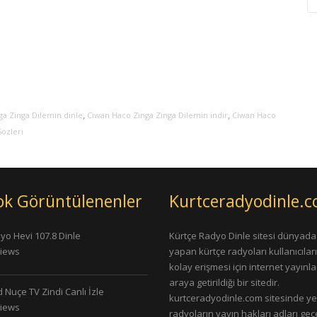
,
,
a Zinga Dilemin dinle
Ciwan Haco Zinga Zinga Dilemin indir
Ciwan Haco
Sözleri
ok Görüntülenenler
Kurtceradyodinle.
yo Hevi 107.8 Dinle
Kürtçe Radyo Dinle sitesi dünyada
Views
yapan kürtçe radyoları kullanıcıla
kolay erişmesi için internet yayınlar
araya getirildiği bir sitedir.
 Nuçe TV Zindi Canlı İzle
kurtceradyodinle.com sitesinde ye
Views
radyoların yayın hakları adları ge