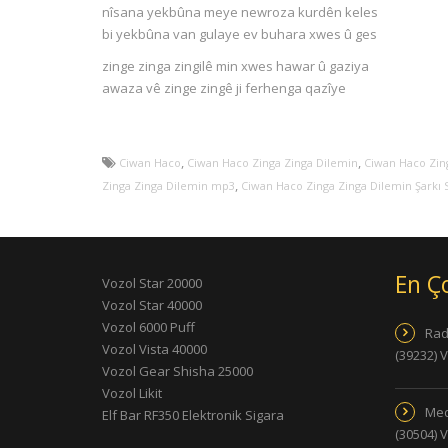
nîsana yekbûna meye newroza kurdên keles
bi yekbûna van gulaye ev buhara xwes û ges
zinge zinga zingilê min xwes hawar û gaziya
awaza vê zinge zingê ji ferhenga qazîye
,
,
Ciwan Haco
Ciwan Haco Zinga Zinga Dilemin
Ciwan Haco Zing
,
Zinga Zinga Dilemin mp3
Ciwan Haco Zinga Zinga Dilemin Şarkı 
En Ç
Vozol Star 20000
Vozol Star 40000
Vozol 6000 Puff
Rad
Vozol Vista 40000
(39232) 
Vozol Gear Shisha 25000
Vozol Likit
Med
Elf Bar RF350 Elektronik Sigara
(30504) 