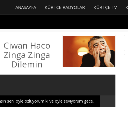
ANASAYFA
KÜRTÇE RADYOLAR
KÜRTÇE TV
Ciwan Haco
Zinga Zinga
Dilemin
sin seni öyle özlüyorum ki ve öyle seviyorum gece..