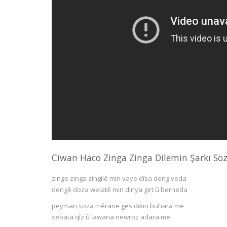
Ciwan Haco Zinga Zinga Dilemin Şarkı Söz
zinge zinga zingilê min vaye dîsa deng veda
dengê doza welatê min dinya girt û berneda
peyman soza mêrane ges dikin buhara me
xebata qîz û lawana newroz adara me