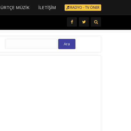
KÜRTÇE MÜZIK
İLETIŞIM
RADYO - TV ÖNER
Arama: