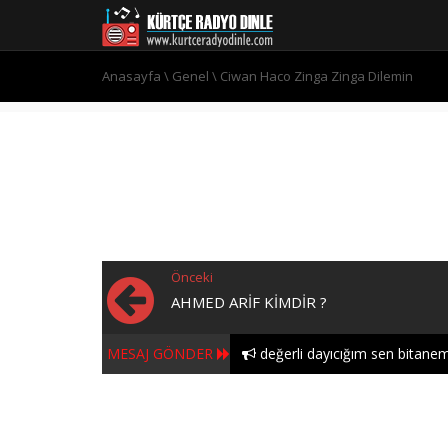
Anasayfa
\
Genel
\
Ciwan Haco Zinga Zinga Dilemin
Önceki
AHMED ARIF KIMDIR ?
MESAJ GÖNDER
değerli dayıcığım sen bitanem