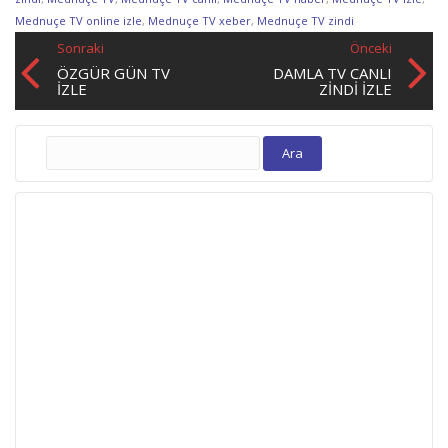
Mednuçe TV online izle
,
Mednuçe TV xeber
,
Mednuçe TV zindi
Sonraki
Önceki
ÖZGÜR GÜN TV
DAMLA TV CANLI
IZLE
ZINDI İZLE
Arama: