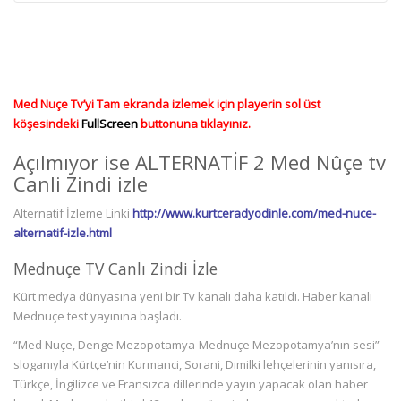
Med Nuçe Tv’yi Tam ekranda izlemek için playerin sol üst
köşesindeki
FullScreen
buttonuna tıklayınız.
Açılmıyor ise ALTERNATİF 2 Med Nûçe tv
Canli Zindi izle
Alternatif İzleme Linki
http://www.kurtceradyodinle.com/med-nuce-
alternatif-izle.html
Mednuçe TV Canlı Zindi İzle
Kürt medya dünyasına yeni bir Tv kanalı daha katıldı. Haber kanalı
Mednuçe test yayınına başladı.
“Med Nuçe, Denge Mezopotamya-Mednuçe Mezopotamya’nın sesi”
sloganıyla Kürtçe’nin Kurmanci, Sorani, Dımilki lehçelerinin yanısıra,
Türkçe, İngilizce ve Fransızca dillerinde yayın yapacak olan haber