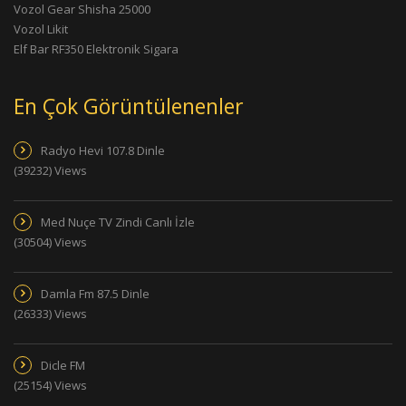
Vozol Gear Shisha 25000
Vozol Likit
Elf Bar RF350 Elektronik Sigara
En Çok Görüntülenenler
Radyo Hevi 107.8 Dinle
(39232) Views
Med Nuçe TV Zindi Canlı İzle
(30504) Views
Damla Fm 87.5 Dinle
(26333) Views
Dicle FM
(25154) Views