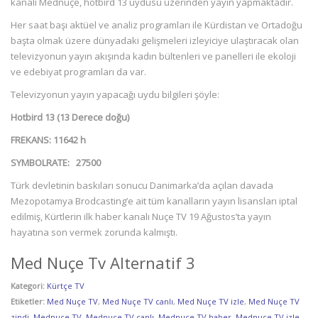
kanalı Mednuçe, hotbird 13 uydusu üzerinden yayın yapmaktadır.
Her saat başı aktüel ve analiz programları ile Kürdistan ve Ortadoğu
başta olmak üzere dünyadaki gelişmeleri izleyiciye ulaştıracak olan
televizyonun yayın akışında kadın bültenleri ve panelleri ile ekoloji
ve edebiyat programları da var.
Televizyonun yayın yapacağı uydu bilgileri şöyle:
Hotbird 13 (13 Derece doğu)
FREKANS: 11642 h
SYMBOLRATE: 27500
Türk devletinin baskıları sonucu Danimarka’da açılan davada
Mezopotamya Brodcasting’e ait tüm kanalların yayın lisansları iptal
edilmiş, Kürtlerin ilk haber kanalı Nuçe TV 19 Ağustos’ta yayın
hayatına son vermek zorunda kalmıştı.
Med Nuçe Tv Alternatif 3
Kategori:
Kürtçe TV
Etiketler:
Med Nuçe TV
,
Med Nuçe TV canlı
,
Med Nuçe TV izle
,
Med Nuçe TV
zindi
,
Mednuçe TV
,
Mednuçe TV canlı
,
Mednuçe TV haber
,
Mednuçe TV izle
,