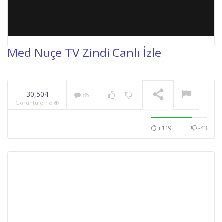
Med Nuçe TV Zindi Canlı İzle
NOW PLAYING
30,504
85
Görüntüleme
+119
-43